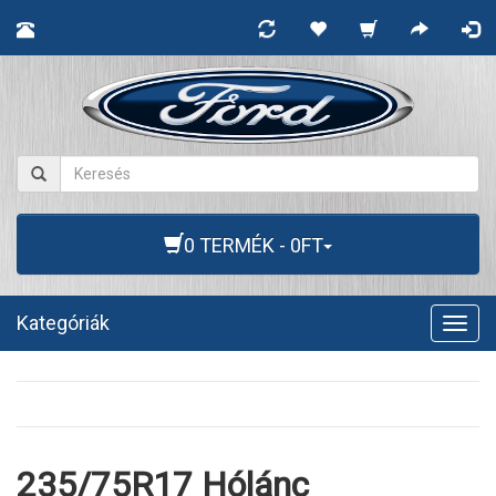
0 TERMÉK - 0FT
Kategóriák
Togg
navig
235/75R17 Hólánc