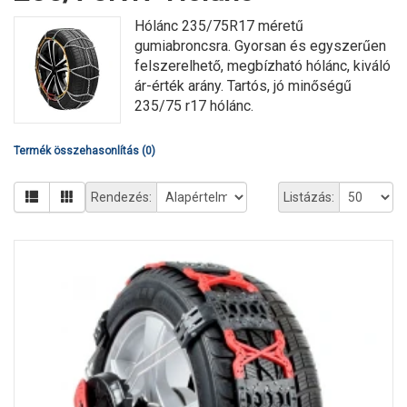
Hólánc 235/75R17 méretű
gumiabroncsra. Gyorsan és egyszerűen
felszerelhető, megbízható hólánc, kiváló
ár-érték arány. Tartós, jó minőségű
235/75 r17 hólánc.
Termék összehasonlítás (0)
Rendezés:
Listázás: