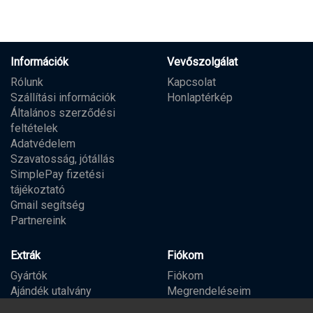
Információk
Vevőszolgálat
Rólunk
Kapcsolat
Szállítási információk
Honlaptérkép
Általános szerződési
feltételek
Adatvédelem
Szavatosság, jótállás
SimplePay fizetési
tájékoztató
Gmail segítség
Partnereink
Extrák
Fiókom
Gyártók
Fiókom
Ajándék utalvány
Megrendeléseim
Partner program
Kívánságlista