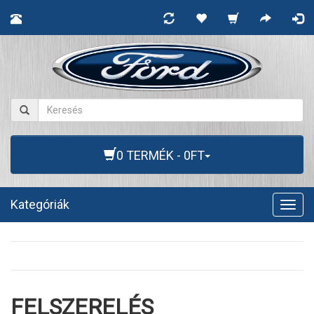
0 TERMÉK - 0FT
Kategóriák
Togg
navig
FELSZERELÉS