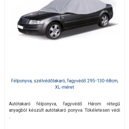
Félponyva, szélvédőtakaró, fagyvédő 295-130-68cm,
XL-méret
Autótakaró félponyva, fagyvédő Három rétegű
anyagból készült autótakaró ponyva. Tökéletesen védi
..