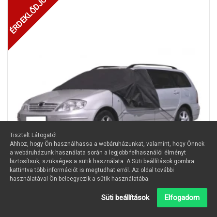
ÉRDEKLŐDJÖN!
Tisztelt Látogató!
Ahhoz, hogy Ön használhassa a webáruházunkat, valamint, hogy Önnek
a webáruházunk használata során a legjobb felhasználói élményt
biztosítsuk, szükséges a sütik használata. A Süti beállítások gombra
kattintva több információt is megtudhat erről. Az oldal további
használatával Ön beleegyezik a sütik használatába.
Szélvédőtakaró, fagyvédő szélvédőre 135-145-100cm
Süti beállítások
Elfogadom