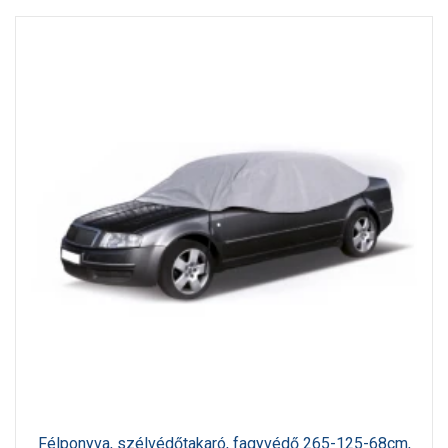
Félponyva, szélvédőtakaró, fagyvédő 265-125-68cm,