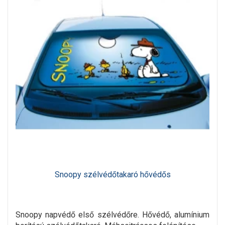
Snoopy szélvédőtakaró hővédős
Snoopy napvédő első szélvédőre. Hővédő, alumínium