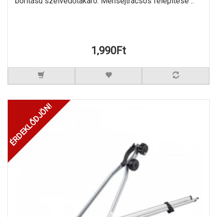
borítású szélvédőtakaró. Méhsejtrácsos felépítése ..
1,990Ft
ÉRDEKLŐDJÖN!