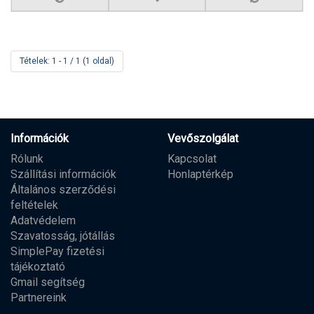
Tételek: 1 - 1 / 1 (1 oldal)
Információk
Vevőszolgálat
Rólunk
Kapcsolat
Szállítási információk
Honlaptérkép
Általános szerződési
feltételek
Adatvédelem
Szavatosság, jótállás
SimplePay fizetési
tájékoztató
Gmail segítség
Partnereink