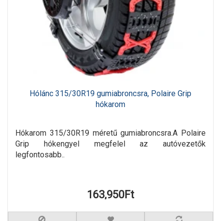
Hólánc 315/30R19 gumiabroncsra, Polaire Grip
hókarom
Hókarom 315/30R19 méretű gumiabroncsra.A Polaire
Grip hókengyel megfelel az autóvezetők
legfontosabb..
163,950Ft