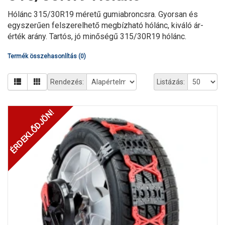
Hólánc 315/30R19 méretű gumiabroncsra. Gyorsan és
egyszerűen felszerelhető megbízható hólánc, kiváló ár-
érték arány. Tartós, jó minőségű 315/30R19 hólánc.
Termék összehasonlítás (0)
Rendezés:
Listázás:
ÉRDEKLŐDJÖN!