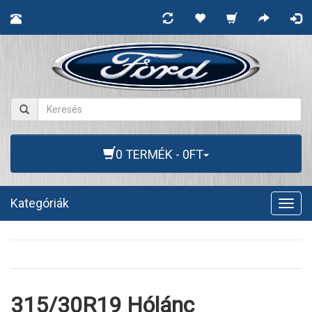
0 TERMÉK - 0FT
Kategóriák
Togg
navig
315/30R19 Hólánc