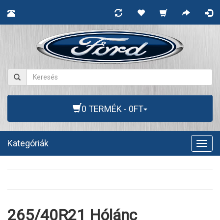
0 TERMÉK - 0FT
Kategóriák
Togg
navig
265/40R21 Hólánc