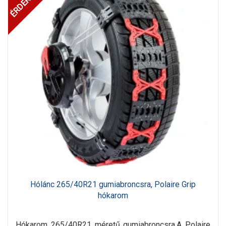
Hólánc 265/40R21 gumiabroncsra, Polaire Grip
hókarom
Hókarom 265/40R21 méretű gumiabroncsra.A Polaire