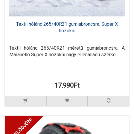
Textil hólánc 265/40R21 gumiabroncsra, Super X
hózokni
Textil hólánc 265/40R21 méretű gumiabroncsra. A
Maranello Super X hózokni nagy ellenállású szerke..
17,990Ft
ÉRDEKLŐDJÖN!