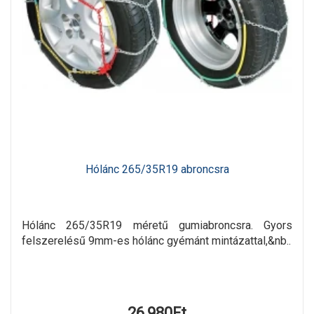
Hólánc 265/35R19 abroncsra
Hólánc 265/35R19 méretű gumiabroncsra. Gyors
felszerelésű 9mm-es hólánc gyémánt mintázattal,&nb..
26,980Ft