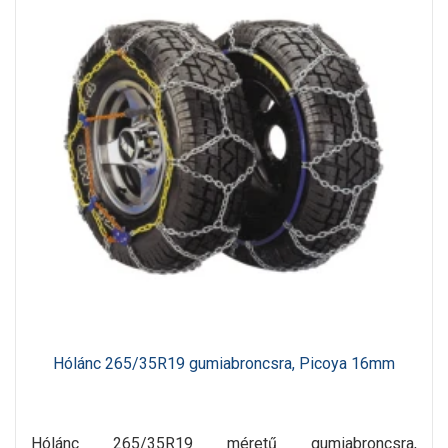
Hólánc 265/35R19 gumiabroncsra, Picoya 16mm
Hólánc 265/35R19 méretű gumiabroncsra,