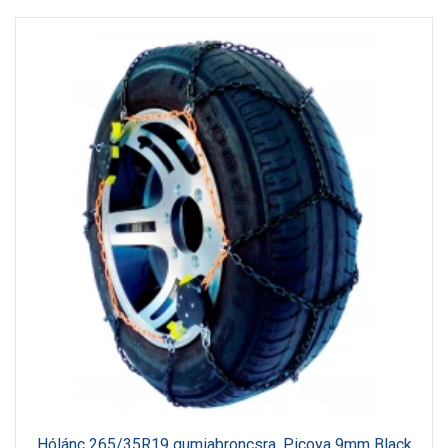
Hólánc 265/35R19 gumiabroncsra, Picoya 9mm Black