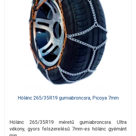
Hólánc 265/35R19 gumiabroncsra, Picoya 7mm
Hólánc 265/35R19 méretű gumiabroncsra. Ultra
vékony, gyors felszerelésű 7mm-es hólánc gyémánt
min..