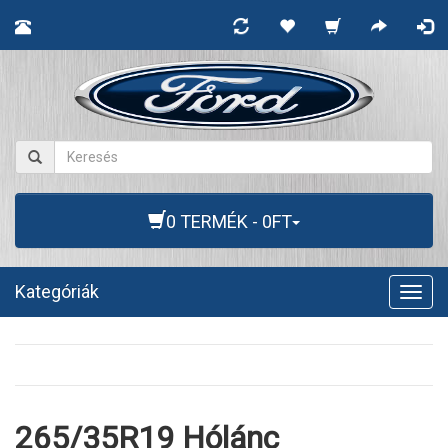
0 TERMÉK - 0FT
Kategóriák
Togg
navig
265/35R19 Hólánc