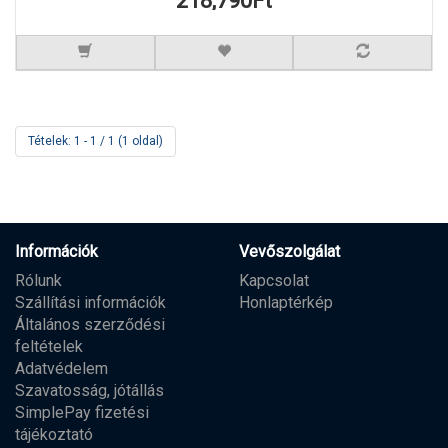
218,790Ft
Tételek: 1 - 1 / 1 (1 oldal)
Információk
Vevőszolgálat
Rólunk
Kapcsolat
Szállítási információk
Honlaptérkép
Általános szerződési
feltételek
Adatvédelem
Szavatosság, jótállás
SimplePay fizetési
tájékoztató