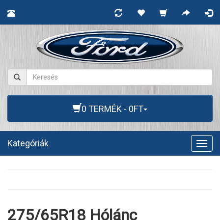
0 TERMÉK - 0FT
Kategóriák
Togg
navig
275/65R18 Hólánc