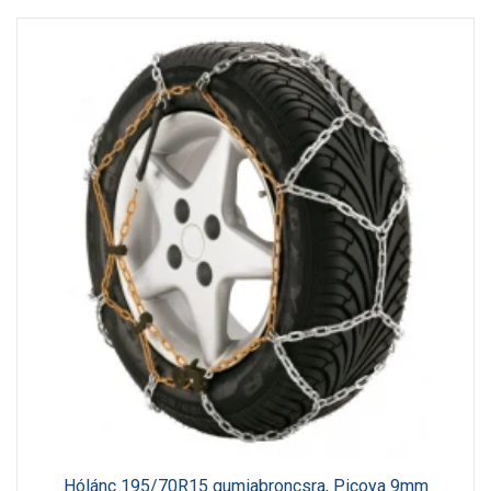
Hólánc 195/70R15 gumiabroncsra, Picoya 9mm