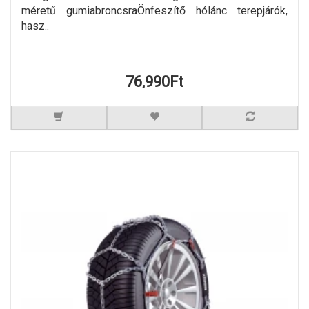
méretű gumiabroncsraÖnfeszítő hólánc terepjárók,
hasz..
76,990Ft