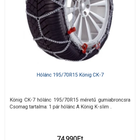
Hólánc 195/70R15 König CK-7
König CK-7 hólánc 195/70R15 méretű gumiabroncsra
Csomag tartalma: 1 pár hólánc A König K-slim ..
74,990Ft