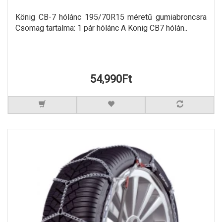
König CB-7 hólánc 195/70R15 méretű gumiabroncsra
Csomag tartalma: 1 pár hólánc A König CB7 hólán..
54,990Ft