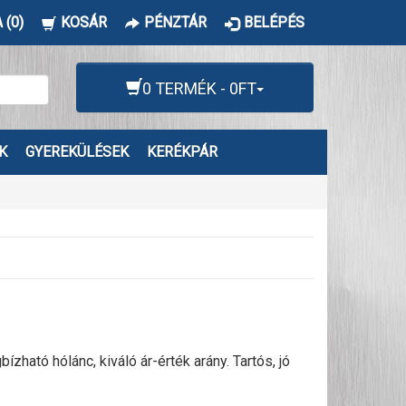
 (0)
KOSÁR
PÉNZTÁR
BELÉPÉS
0 TERMÉK - 0FT
K
GYEREKÜLÉSEK
KERÉKPÁR
ató hólánc, kiváló ár-érték arány. Tartós, jó