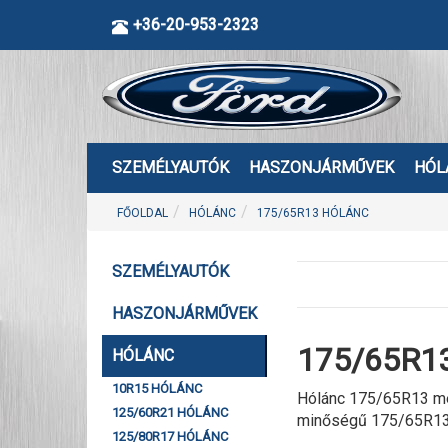
+36-20-953-2323
SZEMÉLYAUTÓK
HASZONJÁRMŰVEK
HÓL
FŐOLDAL
HÓLÁNC
175/65R13 HÓLÁNC
SZEMÉLYAUTÓK
HASZONJÁRMŰVEK
175/65R13
HÓLÁNC
10R15 HÓLÁNC
Hólánc 175/65R13 mér
125/60R21 HÓLÁNC
minőségű 175/65R13 
125/80R17 HÓLÁNC