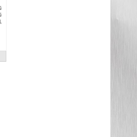
ű
ű
,