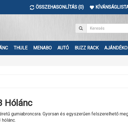
ÖSSZEHASONLÍTÁS (0)
KÍVÁNSÁGLISTA
ÁNC
THULE
MENABO
AUTÓ
BUZZ RACK
AJÁNDÉKO
 Hólánc
etű gumiabroncsra. Gyorsan és egyszerűen felszerelhető megbízh
hólánc.