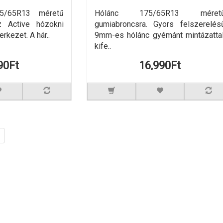
75/65R13 méretű
Hólánc 175/65R13 méret
z Active hózokni
gumiabroncsra. Gyors felszerelés
rkezet. A hár..
9mm-es hólánc gyémánt mintázattal
kife..
90Ft
16,990Ft