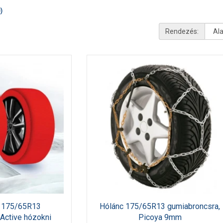
)
Rendezés:
nc 175/65R13
Hólánc 175/65R13 gumiabroncsra,
 Active hózokni
Picoya 9mm