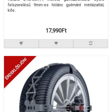
felszerelésű 9mm-es hólánc gyémánt mintázattal,
kife..
17,990Ft
ÉRDEKLŐDJÖN!