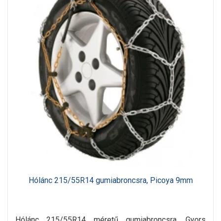
Hólánc 215/55R14 gumiabroncsra, Picoya 9mm
Hólánc 215/55R14 méretű gumiabroncsra. Gyors