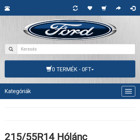
0 TERMÉK - 0FT
Kategóriák
Togg
navig
215/55R14 Hólánc