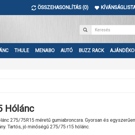
ÖSSZEHASONLÍTÁS (0)
KÍVÁNSÁGLISTA
ÁNC
THULE
MENABO
AUTÓ
BUZZ RACK
AJÁNDÉKO
 Hólánc
lánc 275/75R15 méretű gumiabroncsra. Gyorsan és egyszerűen fe
ány. Tartós, jó minőségű 275/75 r15 hólánc.