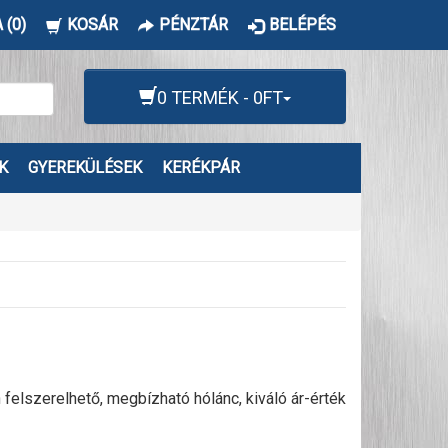
 (0)
KOSÁR
PÉNZTÁR
BELÉPÉS
0 TERMÉK - 0FT
K
GYEREKÜLÉSEK
KERÉKPÁR
lszerelhető, megbízható hólánc, kiváló ár-érték