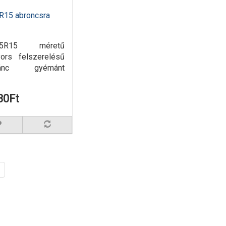
R15 abroncsra
75R15 méretű
yors felszerelésű
ánc gyémánt
80Ft