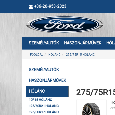
+36-20-953-2323
SZEMÉLYAUTÓK
HASZONJÁRMŰVEK
HÓL
FŐOLDAL
HÓLÁNC
275/75R15 HÓLÁNC
SZEMÉLYAUTÓK
HASZONJÁRMŰVEK
275/75R15
HÓLÁNC
10R15 HÓLÁNC
Hó
125/60R21 HÓLÁNC
ar
125/80R17 HÓLÁNC