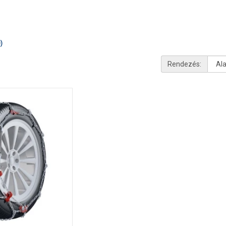
)
Rendezés: