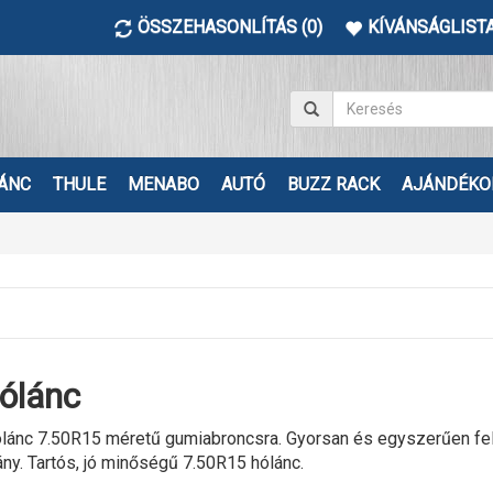
ÖSSZEHASONLÍTÁS (0)
KÍVÁNSÁGLISTA
ÁNC
THULE
MENABO
AUTÓ
BUZZ RACK
AJÁNDÉKO
ólánc
lánc 7.50R15 méretű gumiabroncsra. Gyorsan és egyszerűen fels
ány. Tartós, jó minőségű 7.50R15 hólánc.