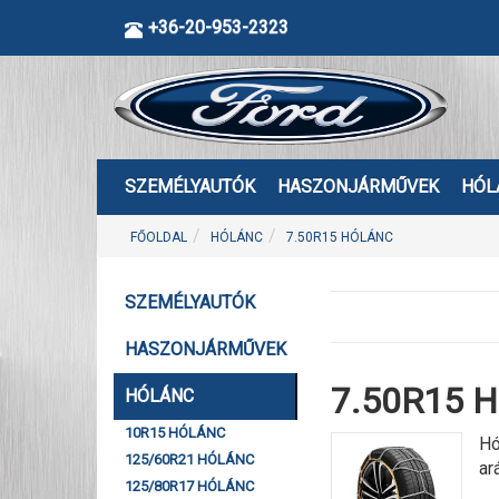
+36-20-953-2323
SZEMÉLYAUTÓK
HASZONJÁRMŰVEK
HÓL
FŐOLDAL
HÓLÁNC
7.50R15 HÓLÁNC
SZEMÉLYAUTÓK
HASZONJÁRMŰVEK
7.50R15 H
HÓLÁNC
10R15 HÓLÁNC
Hó
125/60R21 HÓLÁNC
ar
125/80R17 HÓLÁNC