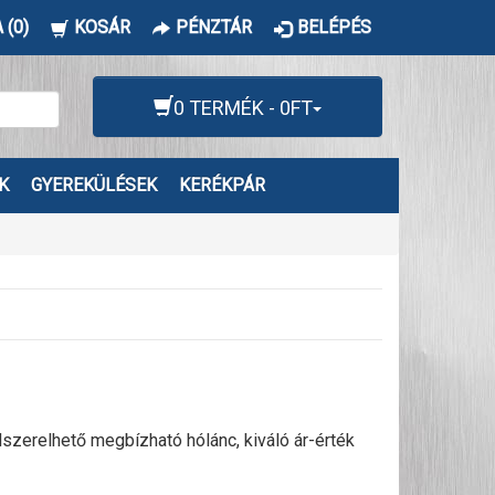
 (0)
KOSÁR
PÉNZTÁR
BELÉPÉS
0 TERMÉK - 0FT
K
GYEREKÜLÉSEK
KERÉKPÁR
zerelhető megbízható hólánc, kiváló ár-érték