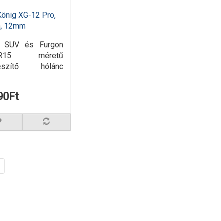
König XG-12 Pro,
n, 12mm
o SUV és Furgon
0R15 méretű
nfeszítő hólánc
90Ft