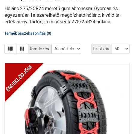
Hólánc 275/25R24 méretű gumiabroncsra. Gyorsan és
egyszerűen felszerelhető megbízható hólánc, kiváló ár-
érték arány. Tartós, jó minőségű 275/25R24 hólánc.
Termék összehasonlítás (0)
Rendezés:
Listázás:
ÉRDEKLŐDJÖN!