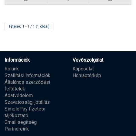
Tételek: 1 - 1 / 1 (1 oldal)
Információk
Vevőszolgálat
Rólunk
Kapcsolat
Szállítási információk
Honlaptérkép
Általános szerződési
feltételek
Adatvédelem
Szavatosság, jótállás
SimplePay fizetési
tájékoztató
Gmail segítség
Partnereink