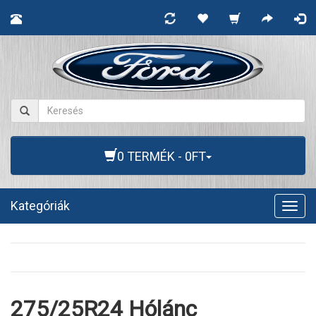
0 TERMÉK - 0FT
Kategóriák
Togg
navig
275/25R24 Hólánc