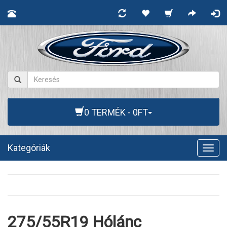
0 TERMÉK - 0FT
Kategóriák
Togg
navig
275/55R19 Hólánc