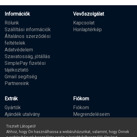
Információk
Vevőszolgálat
Rólunk
Kapcsolat
Szállítási információk
Honlaptérkép
Általános szerződési
feltételek
Adatvédelem
Szavatosság, jótállás
SimplePay fizetési
tájékoztató
Gmail segítség
Partnereink
Extrák
Fiókom
Gyártók
Fiókom
Ajándék utalvány
Megrendeléseim
Partner program
Kívánságlista
Tisztelt Látogató!
Hírlevél
Ahhoz, hogy Ön használhassa a webáruházunkat, valamint, hogy Önnek