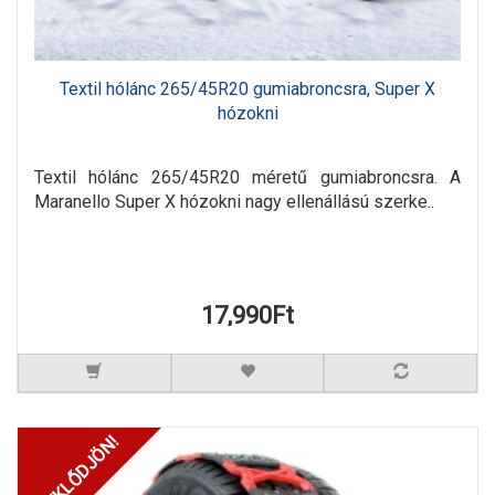
Textil hólánc 265/45R20 gumiabroncsra, Super X
hózokni
Textil hólánc 265/45R20 méretű gumiabroncsra. A
Maranello Super X hózokni nagy ellenállású szerke..
17,990Ft
ÉRDEKLŐDJÖN!