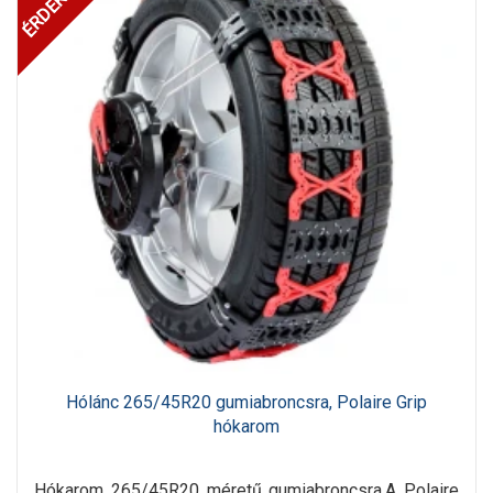
Hólánc 265/45R20 gumiabroncsra, Polaire Grip
hókarom
Hókarom 265/45R20 méretű gumiabroncsra.A Polaire