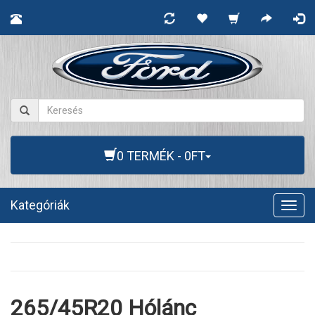
0 TERMÉK - 0FT
Kategóriák
Togg
navig
265/45R20 Hólánc