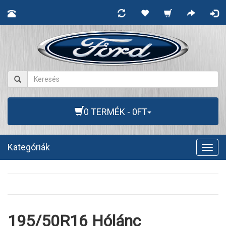
0 TERMÉK - 0FT
Kategóriák
Togg
navig
195/50R16 Hólánc