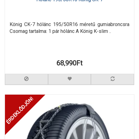
König CK-7 hólánc 195/50R16 méretű gumiabroncsra
Csomag tartalma: 1 pár hólánc A König K-slim ..
68,990Ft
ÉRDEKLŐDJÖN!