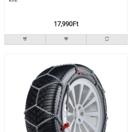
kife..
17,990Ft