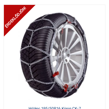
ÉRDEKLŐDJÖN!
Hólánc 195/50R16 König CK-7