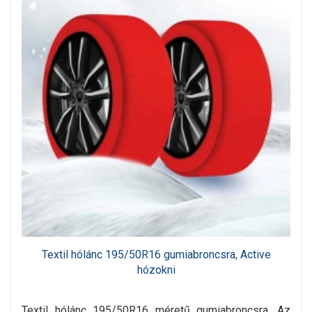
Textil hólánc 195/50R16 gumiabroncsra, Active
hózokni
Textil hólánc 195/50R16 méretű gumiabroncsra. Az