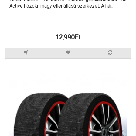
Active hózokni nagy ellenállású szerkezet. A hár..
12,990Ft