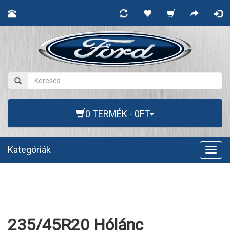
0 TERMÉK - 0FT
Kategóriák
Togg
navig
235/45R20 Hólánc