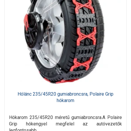
Hólánc 235/45R20 gumiabroncsra, Polaire Grip
hókarom
Hókarom 235/45R20 méretű gumiabroncsra.A Polaire
Grip hókengyel megfelel az autóvezetők
legfontosabb..