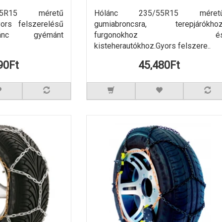
55R15 méretű
Hólánc 235/55R15 méret
yors felszerelésű
gumiabroncsra, terepjárókhoz
ánc gyémánt
furgonokhoz é
kisteherautókhoz.Gyors felszere..
90Ft
45,480Ft