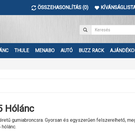
ÖSSZEHASONLÍTÁS (0)
KÍVÁNSÁGLISTA
ÁNC
THULE
MENABO
AUTÓ
BUZZ RACK
AJÁNDÉKO
 Hólánc
etű gumiabroncsra. Gyorsan és egyszerűen felszerelhető, megbízh
 hólánc.