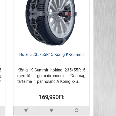
Hólánc 235/55R15 König K-Summit
5
König K-Summit hólánc 235/55R15
g
méretű gumiabroncsra Csomag
m
tartalma: 1 pár hólánc A König K-S..
169,990Ft