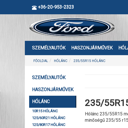
+36-20-953-2323
SZEMÉLYAUTÓK
HASZONJÁRMŰVEK
HÓL
FŐOLDAL
HÓLÁNC
235/55R15 HÓLÁNC
SZEMÉLYAUTÓK
HASZONJÁRMŰVEK
235/55R15
HÓLÁNC
10R15 HÓLÁNC
Hólánc 235/55R15 mér
125/60R21 HÓLÁNC
minőségű 235/55 r15
125/80R17 HÓLÁNC