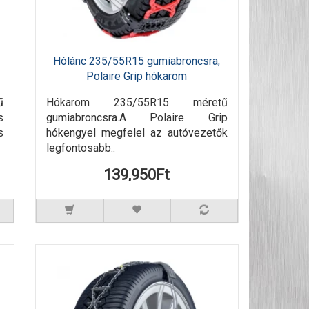
Hólánc 235/55R15 gumiabroncsra,
Polaire Grip hókarom
ű
Hókarom 235/55R15 méretű
s
gumiabroncsra.A Polaire Grip
s
hókengyel megfelel az autóvezetők
legfontosabb..
139,950Ft