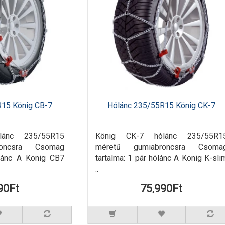
R15 König CB-7
Hólánc 235/55R15 König CK-7
lánc 235/55R15
König CK-7 hólánc 235/55R1
roncsra Csomag
méretű gumiabroncsra Csoma
ólánc A König CB7
tartalma: 1 pár hólánc A König K-sli
..
90Ft
75,990Ft