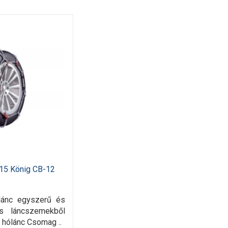
15 König CB-12
lánc egyszerű és
s láncszemekből
ű hólánc Csomag ..