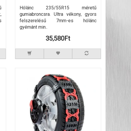
ű
Hólánc 235/55R15 méretű
,
gumiabroncsra. Ultra vékony, gyors
s
felszerelésű 7mm-es hólánc
gyémánt min..
35,580Ft