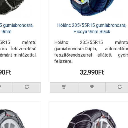
5 gumiabroncsra,
Hólánc 235/55R15 gumiabroncsra,
a 9mm
Picoya 9mm Black
55R15 méretű
Hólánc 235/55R15 méret
yors felszerelésű
gumiabroncsra.Dupla, automatiku
mánt mintázattal,
feszítőrendszerrel ellátott, gyor
felszere..
90Ft
32,990Ft