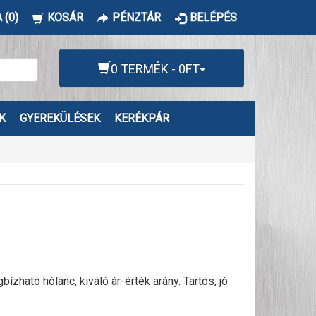
 (0)
KOSÁR
PÉNZTÁR
BELÉPÉS
0 TERMÉK - 0FT
K
GYEREKÜLÉSEK
KERÉKPÁR
ató hólánc, kiváló ár-érték arány. Tartós, jó