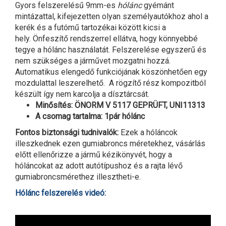
Gyors felszerelésű 9mm-es
hólánc
gyémánt
mintázattal, kifejezetten olyan személyautókhoz ahol a
kerék és a futómű tartozékai között kicsi a
hely. Önfeszítő rendszerrel ellátva, hogy könnyebbé
tegye a hólánc használatát. Felszerelése egyszerű és
nem szükséges a járművet mozgatni hozzá.
Automatikus elengedő funkciójának köszönhetően egy
mozdulattal leszerelhető. A rögzítő rész kompozitból
készült így nem karcolja a dísztárcsát.
Minősítés: ÖNORM V 5117 GEPRÜFT, UNI11313
A csomag tartalma: 1pár hólánc
Fontos biztonsági tudnivalók:
Ezek a hóláncok
illeszkednek ezen gumiabroncs méretekhez, vásárlás
előtt ellenőrizze a jármű kézikönyvét, hogy a
hóláncokat az adott autótípushoz és a rajta lévő
gumiabroncsmérethez illesztheti-e.
Hólánc felszerelés videó: