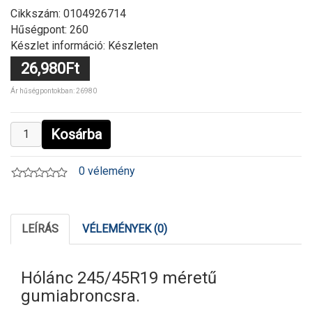
Cikkszám:
0104926714
Hűségpont: 260
Készlet információ: Készleten
26,980Ft
Ár hűségpontokban: 26980
Kosárba
0 vélemény
LEÍRÁS
VÉLEMÉNYEK (0)
Hólánc 245/45R19 méretű
gumiabroncsra.