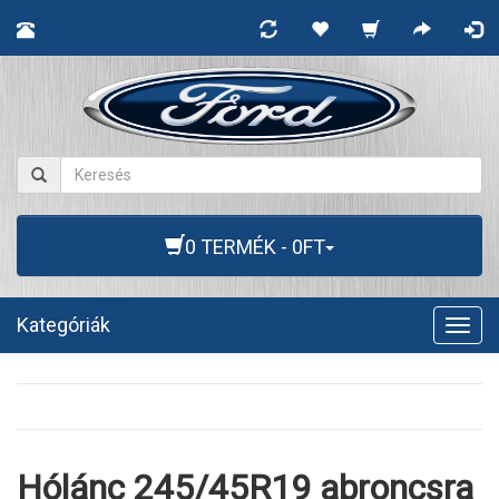
0 TERMÉK - 0FT
Kategóriák
Togg
navig
Hólánc 245/45R19 abroncsra