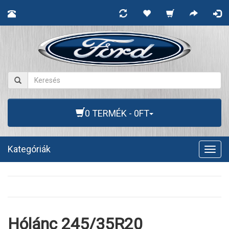
0 TERMÉK - 0FT
Kategóriák
Togg
navig
Hólánc 245/35R20