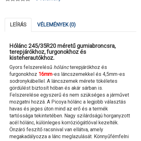
LEÍRÁS
VÉLEMÉNYEK (0)
Hólánc 245/35R20 méretű gumiabroncsra,
terepjárókhoz, furgonokhoz és
kisteherautókhoz.
Gyors felszerelésű
hólánc
terepjárókhoz és
furgonokhoz
16mm
-es láncszemekkel és 4,5mm-es
sodronykábellel. A láncszemek mérete tökéletes
gördülést biztosít hóban és akár sárban is.
Felszerelése egyszerű és nem szükséges a járművet
mozgatni hozzá. A Picoya hólánc a legjobb választás
havas és jeges úton mind az erő és a termék
tartóssága tekintetében. Nagy szilárdságú horganyzott
acél hólánc, különleges korróziógátlóval kezelték.
Önzáró feszítő racsnival van ellátva, amely
megakadályozza a lánc meglazulását. Könnyűfémfelni