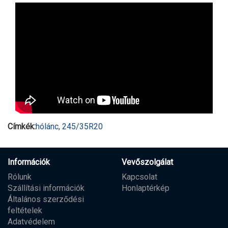
Címkék:
hólánc
,
245/35R20
Információk
Vevőszolgálat
Rólunk
Kapcsolat
Szállítási információk
Honlaptérkép
Általános szerződési
feltételek
Adatvédelem