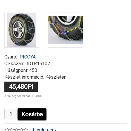
Gyártó:
PICOYA
Cikkszám:
IDTR16107
Hűségpont: 450
Készlet információ: Készleten
45,480Ft
Ár hűségpontokban: 45480
Kosárba
0 vélemény