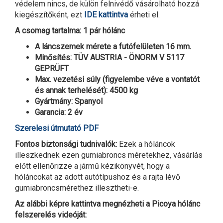
védelem nincs, de külön felnivédő vásárolható hozzá
kiegészítőként, ezt
IDE kattintva
érheti el.
A csomag tartalma: 1 pár hólánc
A láncszemek mérete a futófelületen 16 mm.
Minősítés: TÜV AUSTRIA - ÖNORM V 5117
GEPRÜFT
Max. vezetési súly (figyelembe véve a vontatót
és annak terhelését): 4500 kg
Gyártmány: Spanyol
Garancia: 2 év
Szerelesi útmutató PDF
Fontos biztonsági tudnivalók:
Ezek a hóláncok
illeszkednek ezen gumiabroncs méretekhez, vásárlás
előtt ellenőrizze a jármű kézikönyvét, hogy a
hóláncokat az adott autótípushoz és a rajta lévő
gumiabroncsmérethez illesztheti-e.
Az alábbi képre kattintva megnézheti a Picoya hólánc
felszerelés videóját: