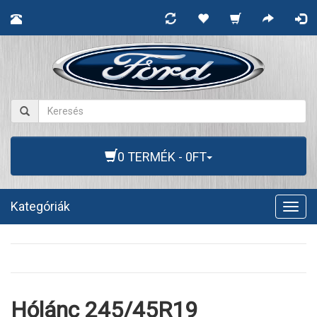
0 TERMÉK - 0FT
Kategóriák
Togg
navig
Hólánc 245/45R19