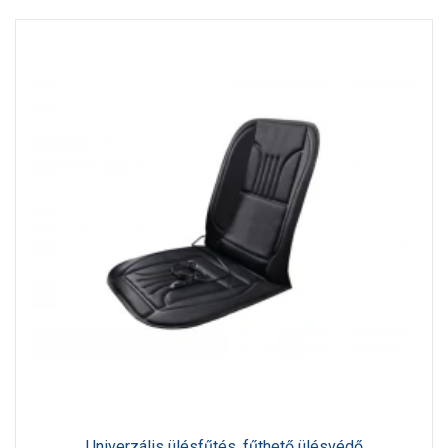
Univerzális ülésfűtés, fűthető ülésvédő