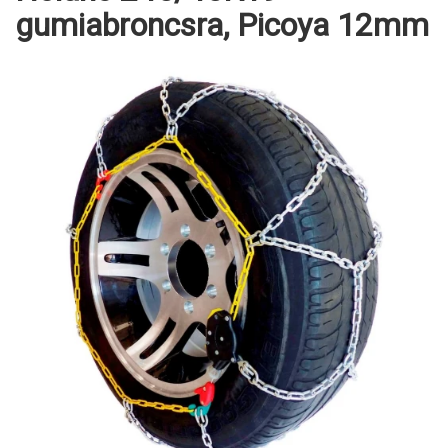
gumiabroncsra, Picoya 12mm