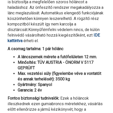
is biztosítja a megfelelően szoros hóláncot a
haladáshoz. Az önfeszítő rendszer megakadályozza a
lánc meglazulását. Automatikus elengedő funkciójának
köszönhetően könnyen leszerelhető. A rögzítő rész
kompozitból készült így nem karcolja a
dísztárcsát.Könnyűfémfelni védelem nincs, de külön
felnivédő vásárolható hozzá kiegészítőként, ezt
IDE
kattintva
érheti el.
A csomag tartalma: 1 pár hólánc
A láncszemek mérete a futófelületen 12 mm.
Minősítés: TÜV AUSTRIA - ÖNORM V 5117
GEPRÜFT
Max. vezetési súly (figyelembe véve a vontatót
és annak terhelését): 3500 kg
Gyártmány: Spanyol
Garancia: 2 év
Fontos biztonsági tudnivalók:
Ezek a hóláncok
illeszkednek ezen gumiabroncs méretekhez, vásárlás
előtt ellenőrizze a jármű kézikönyvét, hogy a