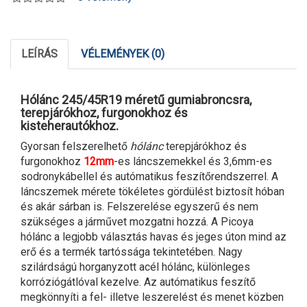
LEÍRÁS
VÉLEMÉNYEK (0)
Hólánc 245/45R19 méretű gumiabroncsra,
terepjárókhoz, furgonokhoz és
kisteherautókhoz.
Gyorsan felszerelhető
hólánc
terepjárókhoz és
furgonokhoz
12mm
-es láncszemekkel és 3,6mm-es
sodronykábellel és autómatikus feszítőrendszerrel. A
láncszemek mérete tökéletes gördülést biztosít hóban
és akár sárban is. Felszerelése egyszerű és nem
szükséges a járművet mozgatni hozzá. A Picoya
hólánc a legjobb választás havas és jeges úton mind az
erő és a termék tartóssága tekintetében. Nagy
szilárdságú horganyzott acél hólánc, különleges
korróziógátlóval kezelve. Az autómatikus feszítő
megkönnyíti a fel- illetve leszerelést és menet közben