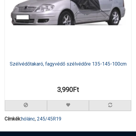
Szélvédőtakaró, fagyvédő szélvédőre 135-145-100cm
3,990Ft
Címkék:
hólánc
,
245/45R19