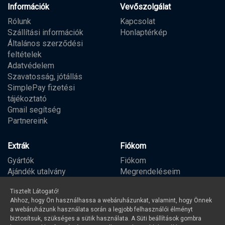
Információk
Vevőszolgálat
Rólunk
Kapcsolat
Szállítási információk
Honlaptérkép
Általános szerződési
feltételek
Adatvédelem
Szavatosság, jótállás
SimplePay fizetési
tájékoztató
Gmail segítség
Partnereink
Extrák
Fiókom
Gyártók
Fiókom
Ajándék utalvány
Megrendeléseim
Partner program
Kívánságlista
Tisztelt Látogató!
Hírlevél
Ahhoz, hogy Ön használhassa a webáruházunkat, valamint, hogy Önnek
a webáruházunk használata során a legjobb felhasználói élményt
biztosítsuk, szükséges a sütik használata. A Süti beállítások gombra