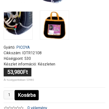
Gyártó:
PICOYA
Cikkszám:
IDTR12108
Hűségpont: 530
Készlet információ: Készleten
53,980Ft
Ár hűségpontokban: 53980
Kosárba
0 vélemény