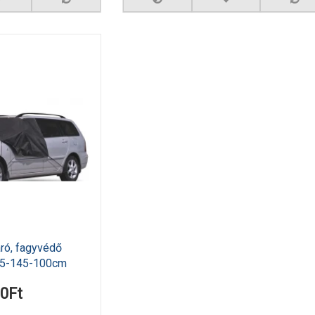
ró, fagyvédő
35-145-100cm
90Ft