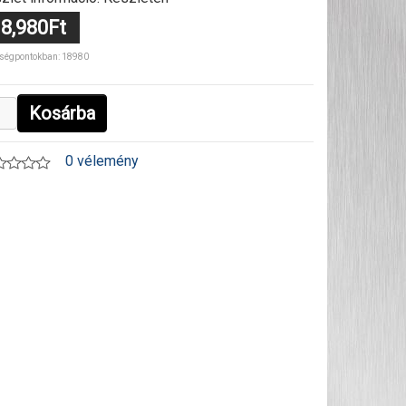
8,980Ft
ségpontokban: 18980
Kosárba
0 vélemény