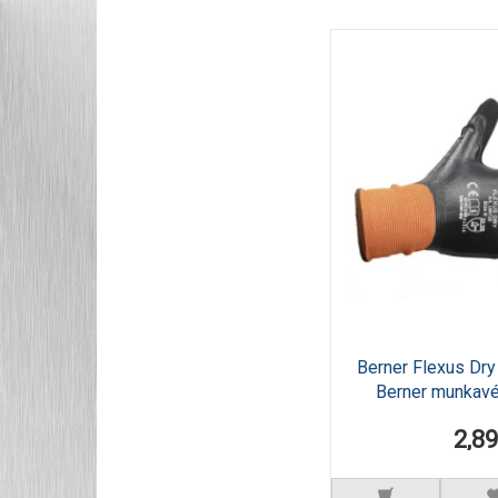
Berner Flexus Dry
Berner munkav
2,8