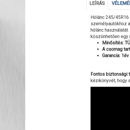
LEÍRÁS
VÉLEMÉN
Hólánc 245/45R16 
személyautókhoz aho
hólánc használatát
köszönhetően egy m
Minősítés: 
A csomag tart
Garancia: 1év
Fontos biztonsági t
kézikönyvét, hogy a