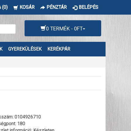
 (0)
KOSÁR
PÉNZTÁR
BELÉPÉS
0 TERMÉK - 0FT
K
GYEREKÜLÉSEK
KERÉKPÁR
kszám:
0104926710
égpont: 180
zlet információ: Készleten