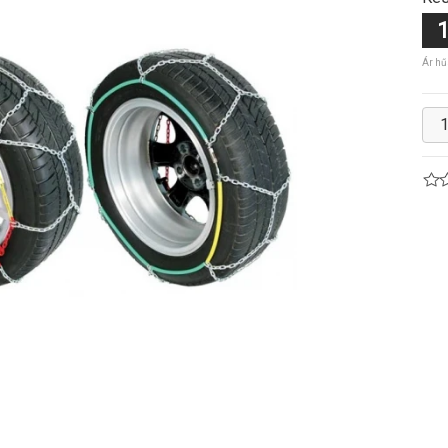
1
Ár hű