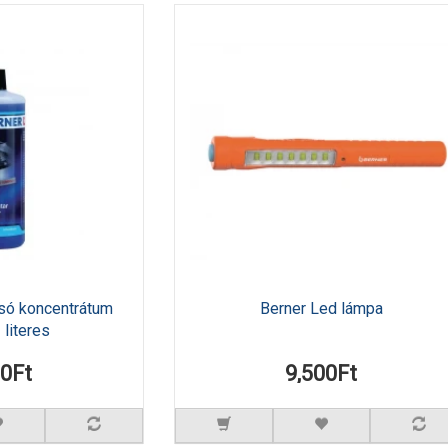
só koncentrátum
Berner Led lámpa
 literes
90Ft
9,500Ft