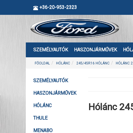
+36-20-953-2323
SZEMÉLYAUTÓK
HASZONJÁRMŰVEK
HÓL
FŐOLDAL
HÓLÁNC
245/45R16 HÓLÁNC
HÓLÁNC 2
SZEMÉLYAUTÓK
HASZONJÁRMŰVEK
Hólánc 24
HÓLÁNC
THULE
MENABO