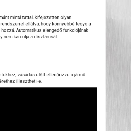
ánt mintázattal, kifejezetten olyan
 rendszerrel ellátva, hogy könnyebbé tegye a
 hozzá. Automatikus elengedő funkciójának
 nem karcolja a dísztárcsát.
ekhez, vásárlás előtt ellenőrizze a jármű
rethez illesztheti-e.