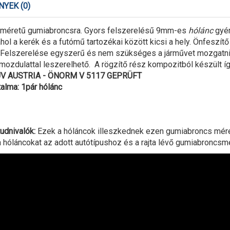
YEK (0)
méretű gumiabroncsra. Gyors felszerelésű 9mm-es
hólánc
gyém
l a kerék és a futómű tartozékai között kicsi a hely. Önfeszítő
. Felszerelése egyszerű és nem szükséges a járművet mozgatni
ozdulattal leszerelhető. A rögzítő rész kompozitból készült így
TÜV AUSTRIA - ÖNORM V 5117 GEPRÜFT
alma: 1pár hólánc
udnivalók:
Ezek a hóláncok illeszkednek ezen gumiabroncs méret
 hóláncokat az adott autótípushoz és a rajta lévő gumiabroncsmé