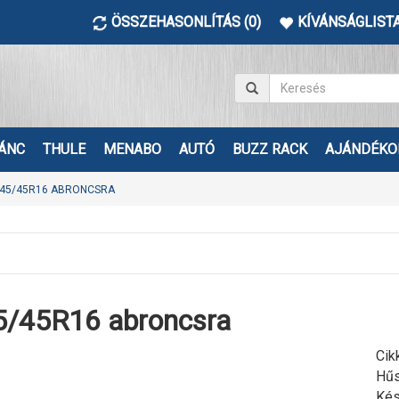
ÖSSZEHASONLÍTÁS (0)
KÍVÁNSÁGLISTA
ÁNC
THULE
MENABO
AUTÓ
BUZZ RACK
AJÁNDÉKO
45/45R16 ABRONCSRA
5/45R16 abroncsra
Cik
Hűs
Kés