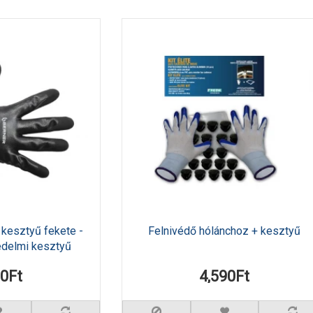
 kesztyű fekete -
Felnivédő hólánchoz + kesztyű
édelmi kesztyű
90Ft
4,590Ft