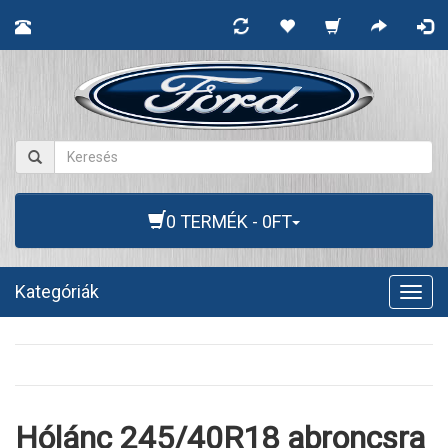
0 TERMÉK - 0FT
Kategóriák
Togg
navig
Hólánc 245/40R18 abroncsra