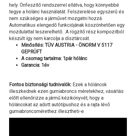
hely. Önfeszítő rendszerrel ellátva, hogy könnyebbé
tegye a hólánc használatát. Felszerelése egyszerű és
nem szükséges a járművet mozgatni hozzá.
Automatikus elengedő funkciójának köszönhetően egy
mozdulattal leszerelhető. A rögzítő rész kompozitból
készült így nem karcolja a dísztárcsát.
Minősítés: TÜV AUSTRIA - ÖNORM V 5117
GEPRÜFT
A csomag tartalma: 1pár hólánc
Garancia: 1év
Fontos biztonsági tudnivalók:
Ezek a hóláncok
illeszkednek ezen gumiabroncs méretekhez, vásárlás
előtt ellenőrizze a jármű kézikönyvét, hogy a
hóláncokat az adott autótípushoz és a rajta lévő
gumiabroncsmérethez illesztheti-e.