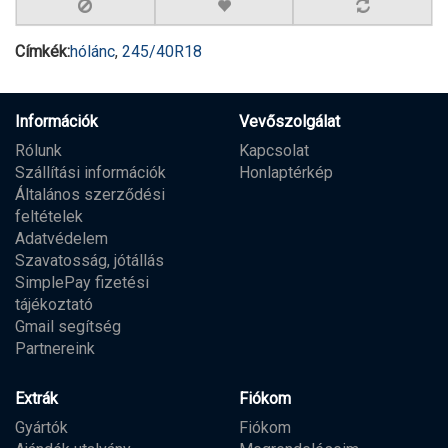
Címkék:
hólánc
,
245/40R18
Információk
Vevőszolgálat
Rólunk
Kapcsolat
Szállítási információk
Honlaptérkép
Általános szerződési
feltételek
Adatvédelem
Szavatosság, jótállás
SimplePay fizetési
tájékoztató
Gmail segítség
Partnereink
Extrák
Fiókom
Gyártók
Fiókom