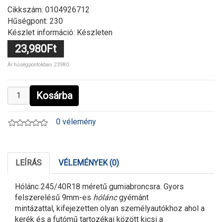
Cikkszám:
0104926712
Hűségpont: 230
Készlet információ: Készleten
23,980Ft
Ár hűségpontokban: 23980
Kosárba
0 vélemény
LEÍRÁS
VÉLEMÉNYEK (0)
Hólánc 245/40R18 méretű gumiabroncsra. Gyors
felszerelésű 9mm-es
hólánc
gyémánt
mintázattal, kifejezetten olyan személyautókhoz ahol a
kerék és a futómű tartozékai között kicsi a