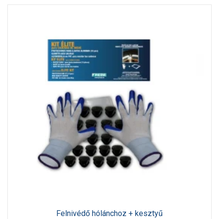
Felnivédő hólánchoz + kesztyű