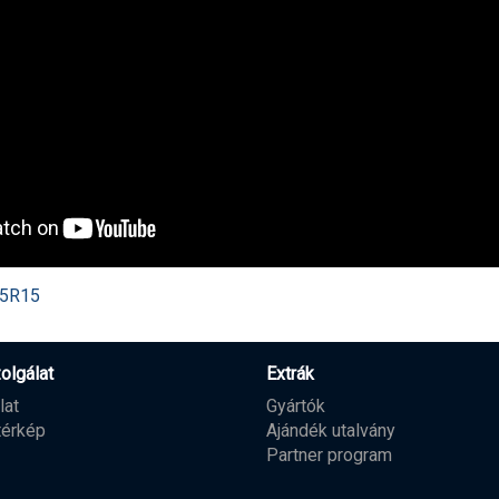
75R15
olgálat
Extrák
lat
Gyártók
térkép
Ajándék utalvány
Partner program