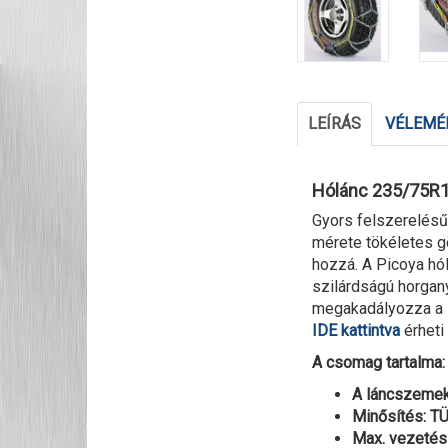
LEÍRÁS
VÉLEMÉN
Hólánc 235/75R1
Gyors felszerelés
mérete tökéletes g
hozzá. A Picoya hó
szilárdságú horgany
megakadályozza a l
IDE kattintva
érheti 
A csomag tartalma: 
A láncszemek
Minősítés: 
Max. vezetési