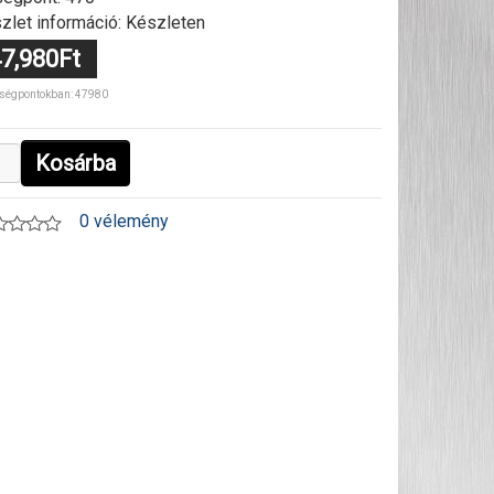
zlet információ: Készleten
7,980Ft
ségpontokban: 47980
Kosárba
0 vélemény