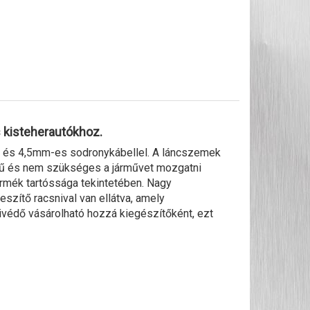
 kisteherautókhoz.
 és 4,5mm-es sodronykábellel. A láncszemek
erű és nem szükséges a járművet mozgatni
ermék tartóssága tekintetében. Nagy
eszítő racsnival van ellátva, amely
ivédő vásárolható hozzá kiegészítőként, ezt