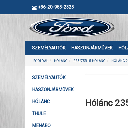
+36-20-953-2323
SZEMÉLYAUTÓK
HASZONJÁRMŰVEK
HÓL
FŐOLDAL
HÓLÁNC
235/75R15 HÓLÁNC
HÓLÁNC 2
SZEMÉLYAUTÓK
HASZONJÁRMŰVEK
Hólánc 23
HÓLÁNC
THULE
MENABO