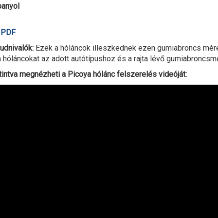
panyol
ó PDF
udnivalók:
Ezek a hóláncok illeszkednek ezen gumiabroncs méret
 hóláncokat az adott autótípushoz és a rajta lévő gumiabroncsmé
tintva megnézheti a Picoya hólánc felszerelés videóját: