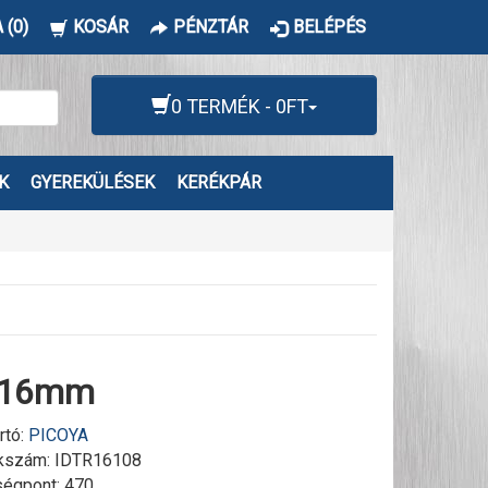
 (0)
KOSÁR
PÉNZTÁR
BELÉPÉS
0 TERMÉK - 0FT
K
GYEREKÜLÉSEK
KERÉKPÁR
a 16mm
rtó:
PICOYA
kszám:
IDTR16108
égpont: 470