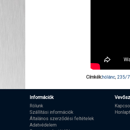
Címkék:
hólánc
,
235/
Információk
Vevősz
Rólunk
Kapcso
Szállítási információk
Honlap
Általános szerződési feltételek
Adatvédelem