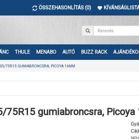
ÖSSZEHASONLÍTÁS (0)
KÍVÁNSÁGLISTA
ÁNC
THULE
MENABO
AUTÓ
BUZZ RACK
AJÁNDÉKO
35/75R15 GUMIABRONCSRA, PICOYA 16MM
5/75R15 gumiabroncsra, Picoy
Gyá
Cik
Hűs