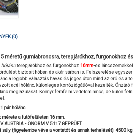
YEK (0)
5 méretű gumiabroncsra, terepjárókhoz, furgonokhoz és
ű
hólánc
terepjárókhoz és furgonokhoz
16mm
-es láncszemekkel
ördülést biztosít hóban és akár sárban is. Felszerelése egysz
lánc a legjobb választás havas és jeges úton mind az erő és a t
zott acél hólánc, különleges korróziógátlóval kezelték. Önzáró f
ánc meglazulását. Könnyűfémfelni védelem nincs, de külön feln
el.
1 pár hólánc
 mérete a futófelületen 16 mm.
TÜV AUSTRIA - ÖNORM V 5117 GEPRÜFT
 súly (figyelembe véve a vontatót és annak terhelését): 4500 kg