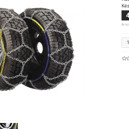
Kés
4
Ár hű