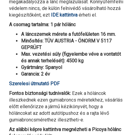
megakadályozza a lánc meglazulását. Könnyűfémfelni
védelem nincs, de külön felnivédő vásárolható hozzá
kiegészítőként, ezt
IDE kattintva
érheti el.
A csomag tartalma: 1 pár hólánc
A láncszemek mérete a futófelületen 16 mm.
Minősítés: TÜV AUSTRIA - ÖNORM V 5117
GEPRÜFT
Max. vezetési súly (figyelembe véve a vontatót
és annak terhelését): 4500 kg
Gyártmány: Spanyol
Garancia: 2 év
Szerelesi útmutató PDF
Fontos biztonsági tudnivalók:
Ezek a hóláncok
illeszkednek ezen gumiabroncs méretekhez, vásárlás
előtt ellenőrizze a jármű kézikönyvét, hogy a
hóláncokat az adott autótípushoz és a rajta lévő
gumiabroncsmérethez illesztheti-e.
Az alábbi képre kattintva megnézheti a Picoya hólánc