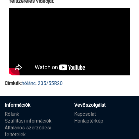
felszerelés videóját:
Címkék:
hólánc
,
235/55R20
Információk
Vevőszolgálat
Rólunk
Kapcsolat
Szállítási információk
Honlaptérkép
Általános szerződési
feltételek