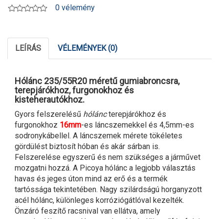
0 vélemény
LEÍRÁS
VÉLEMÉNYEK (0)
Hólánc 235/55R20 méretű gumiabroncsra,
terepjárókhoz, furgonokhoz és
kisteherautókhoz.
Gyors felszerelésű
hólánc
terepjárókhoz és
furgonokhoz
16mm
-es láncszemekkel és 4,5mm-es
sodronykábellel. A láncszemek mérete tökéletes
gördülést biztosít hóban és akár sárban is.
Felszerelése egyszerű és nem szükséges a járművet
mozgatni hozzá. A Picoya hólánc a legjobb választás
havas és jeges úton mind az erő és a termék
tartóssága tekintetében. Nagy szilárdságú horganyzott
acél hólánc, különleges korróziógátlóval kezelték.
Önzáró feszítő racsnival van ellátva, amely