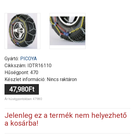
Gyártó:
PICOYA
Cikkszám:
IDTR16110
Hűségpont: 470
Készlet információ: Nincs raktáron
47,980Ft
Ár hűségpontokban: 47980
Jelenleg ez a termék nem helyezhető
a kosárba!