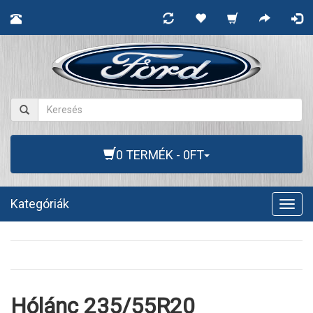
0 TERMÉK - 0FT
Kategóriák
Togg
navig
Hólánc 235/55R20