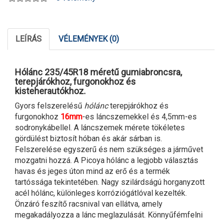
LEÍRÁS
VÉLEMÉNYEK (0)
Hólánc 235/45R18 méretű gumiabroncsra,
terepjárókhoz, furgonokhoz és
kisteherautókhoz.
Gyors felszerelésű
hólánc
terepjárókhoz és
furgonokhoz
16mm
-es láncszemekkel és 4,5mm-es
sodronykábellel. A láncszemek mérete tökéletes
gördülést biztosít hóban és akár sárban is.
Felszerelése egyszerű és nem szükséges a járművet
mozgatni hozzá. A Picoya hólánc a legjobb választás
havas és jeges úton mind az erő és a termék
tartóssága tekintetében. Nagy szilárdságú horganyzott
acél hólánc, különleges korróziógátlóval kezelték.
Önzáró feszítő racsnival van ellátva, amely
megakadályozza a lánc meglazulását. Könnyűfémfelni