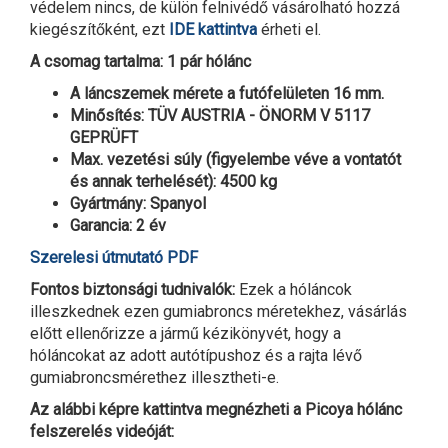
védelem nincs, de külön felnivédő vásárolható hozzá
kiegészítőként, ezt
IDE kattintva
érheti el.
A csomag tartalma: 1 pár hólánc
A láncszemek mérete a futófelületen 16 mm.
Minősítés: TÜV AUSTRIA - ÖNORM V 5117
GEPRÜFT
Max. vezetési súly (figyelembe véve a vontatót
és annak terhelését): 4500 kg
Gyártmány: Spanyol
Garancia: 2 év
Szerelesi útmutató PDF
Fontos biztonsági tudnivalók:
Ezek a hóláncok
illeszkednek ezen gumiabroncs méretekhez, vásárlás
előtt ellenőrizze a jármű kézikönyvét, hogy a
hóláncokat az adott autótípushoz és a rajta lévő
gumiabroncsmérethez illesztheti-e.
Az alábbi képre kattintva megnézheti a Picoya hólánc
felszerelés videóját: