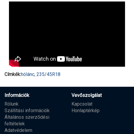
Címkék:
hólánc
,
235/45R18
Információk
Vevőszolgálat
Rólunk
Kapcsolat
Szállítási információk
Honlaptérkép
Általános szerződési
feltételek
Adatvédelem