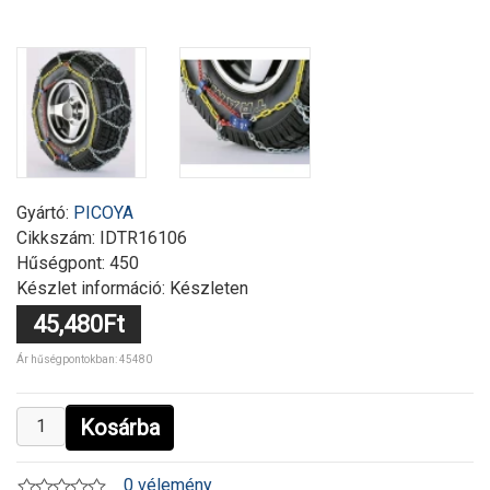
Gyártó:
PICOYA
Cikkszám:
IDTR16106
Hűségpont: 450
Készlet információ: Készleten
45,480Ft
Ár hűségpontokban: 45480
Kosárba
0 vélemény