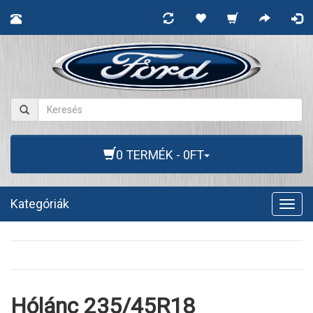
0 TERMÉK - 0FT
Kategóriák
Togg
navig
Hólánc 235/45R18