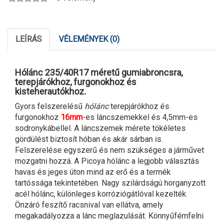
LEÍRÁS
VÉLEMÉNYEK (0)
Hólánc 235/40R17 méretű gumiabroncsra,
terepjárókhoz, furgonokhoz és
kisteherautókhoz.
Gyors felszerelésű
hólánc
terepjárókhoz és
furgonokhoz
16mm
-es láncszemekkel és 4,5mm-es
sodronykábellel. A láncszemek mérete tökéletes
gördülést biztosít hóban és akár sárban is.
Felszerelése egyszerű és nem szükséges a járművet
mozgatni hozzá. A Picoya hólánc a legjobb választás
havas és jeges úton mind az erő és a termék
tartóssága tekintetében. Nagy szilárdságú horganyzott
acél hólánc, különleges korróziógátlóval kezelték.
Önzáró feszítő racsnival van ellátva, amely
megakadályozza a lánc meglazulását. Könnyűfémfelni