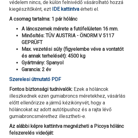
védelem nincs, de külön felnivédő vásárolható hozzá
kiegészítőként, ezt
IDE kattintva
érheti el.
A csomag tartalma: 1 pár hólánc
A láncszemek mérete a futófelületen 16 mm.
Minősítés: TÜV AUSTRIA - ÖNORM V 5117
GEPRÜFT
Max. vezetési súly (figyelembe véve a vontatót
és annak terhelését): 4500 kg
Gyártmány: Spanyol
Garancia: 2 év
Szerelesi útmutató PDF
Fontos biztonsági tudnivalók:
Ezek a hóláncok
illeszkednek ezen gumiabroncs méretekhez, vásárlás
előtt ellenőrizze a jármű kézikönyvét, hogy a
hóláncokat az adott autótípushoz és a rajta lévő
gumiabroncsmérethez illesztheti-e.
Az alábbi képre kattintva megnézheti a Picoya hólánc
felszerelés videóját: