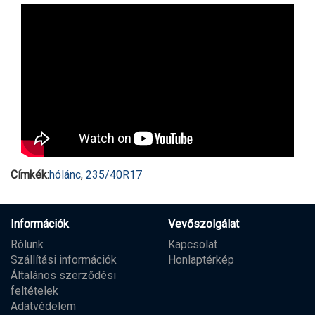
Címkék:
hólánc
,
235/40R17
Információk
Vevőszolgálat
Rólunk
Kapcsolat
Szállítási információk
Honlaptérkép
Általános szerződési
feltételek
Adatvédelem