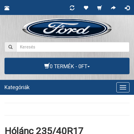
0 TERMÉK - 0FT
Kategóriák
Togg
navig
Hólánc 235/40R17