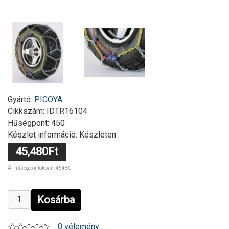
Gyártó:
PICOYA
Cikkszám:
IDTR16104
Hűségpont: 450
Készlet információ: Készleten
45,480Ft
Ár hűségpontokban: 45480
Kosárba
0 vélemény