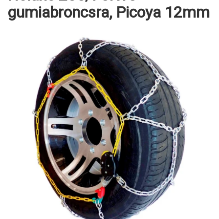
gumiabroncsra, Picoya 12mm