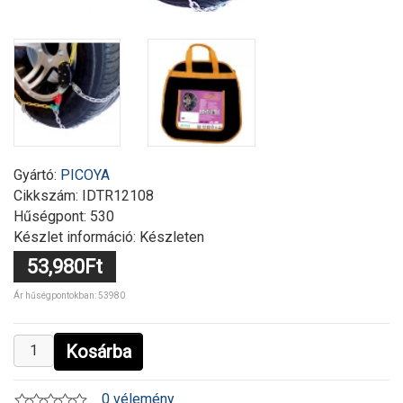
Gyártó:
PICOYA
Cikkszám:
IDTR12108
Hűségpont: 530
Készlet információ: Készleten
53,980Ft
Ár hűségpontokban: 53980
Kosárba
0 vélemény