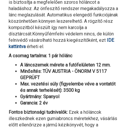
is biztosítja a megfelelően szoros hóláncot a
haladáshoz. Az önfeszítő rendszer megakadályozza a
lánc meglazulását. Automatikus elengedő funkciójának
köszönhetően könnyen leszerelhető. A rögzítő rész
kompozitból készült így nem karcolja a
dísztárcsát.Könnyűfémfelni védelem nincs, de külön
felnivédő vásárolható hozzá kiegészítőként, ezt
IDE
kattintva
érheti el.
A csomag tartalma: 1 pár hólánc
A láncszemek mérete a futófelületen 12 mm.
Minősítés: TÜV AUSTRIA - ÖNORM V 5117
GEPRÜFT
Max. vezetési súly (figyelembe véve a vontatót
és annak terhelését): 3500 kg
Gyártmány: Spanyol
Garancia: 2 év
Fontos biztonsági tudnivalók:
Ezek a hóláncok
illeszkednek ezen gumiabroncs méretekhez, vásárlás
előtt ellenőrizze a jármű kézikönyvét, hogy a