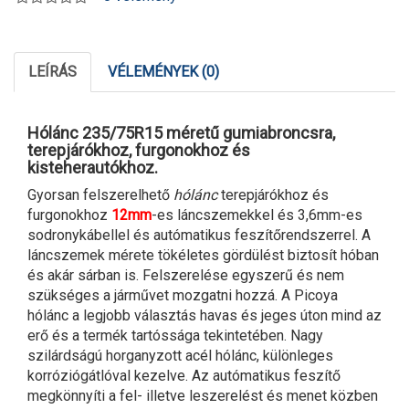
LEÍRÁS
VÉLEMÉNYEK (0)
Hólánc 235/75R15 méretű gumiabroncsra,
terepjárókhoz, furgonokhoz és
kisteherautókhoz.
Gyorsan felszerelhető
hólánc
terepjárókhoz és
furgonokhoz
12mm
-es láncszemekkel és 3,6mm-es
sodronykábellel és autómatikus feszítőrendszerrel. A
láncszemek mérete tökéletes gördülést biztosít hóban
és akár sárban is. Felszerelése egyszerű és nem
szükséges a járművet mozgatni hozzá. A Picoya
hólánc a legjobb választás havas és jeges úton mind az
erő és a termék tartóssága tekintetében. Nagy
szilárdságú horganyzott acél hólánc, különleges
korróziógátlóval kezelve. Az autómatikus feszítő
megkönnyíti a fel- illetve leszerelést és menet közben