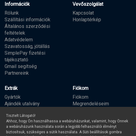
Információk
Vevőszolgálat
Rólunk
Kapcsolat
Szállítási információk
Honlaptérkép
Általános szerződési
feltételek
Adatvédelem
Szavatosság, jótállás
SimplePay fizetési
tájékoztató
Gmail segítség
Partnereink
Extrák
Fiókom
Gyártók
Fiókom
Ajándék utalvány
Megrendeléseim
Partner program
Kívánságlista
Tisztelt Látogató!
Hírlevél
Ahhoz, hogy Ön használhassa a webáruházunkat, valamint, hogy Önnek
a webáruházunk használata során a legjobb felhasználói élményt
biztosítsuk, szükséges a sütik használata. A Süti beállítások gombra