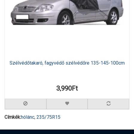
Szélvédőtakaró, fagyvédő szélvédőre 135-145-100cm
3,990Ft
Címkék:
hólánc
,
235/75R15