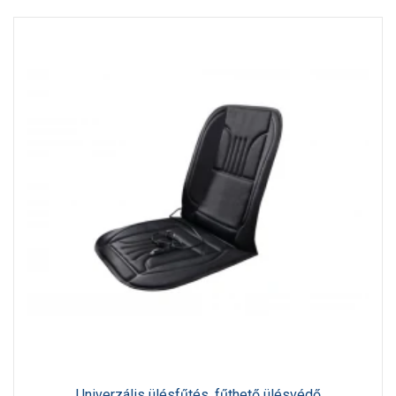
Univerzális ülésfűtés, fűthető ülésvédő