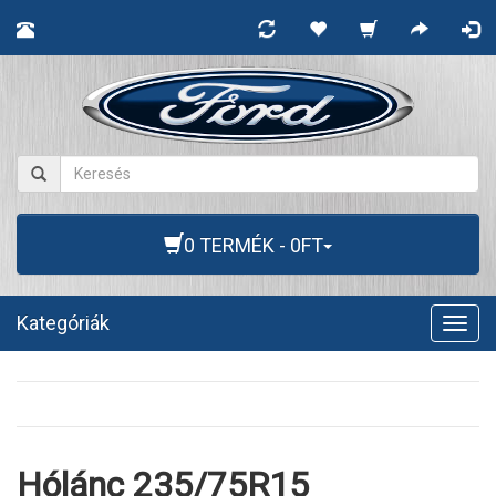
0 TERMÉK - 0FT
Kategóriák
Togg
navig
Hólánc 235/75R15