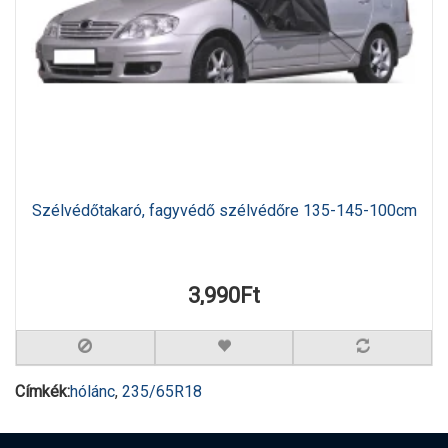
Szélvédőtakaró, fagyvédő szélvédőre 135-145-100cm
3,990Ft
Címkék:
hólánc
,
235/65R18