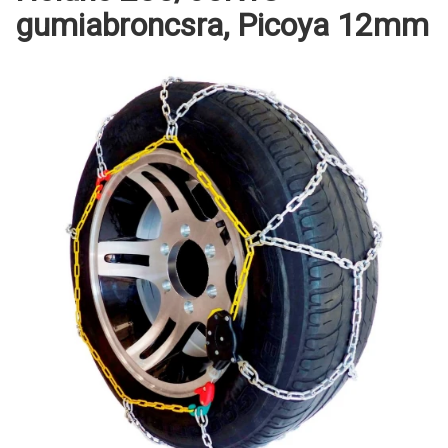
gumiabroncsra, Picoya 12mm