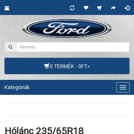
0 TERMÉK - 0FT
Kategóriák
Togg
navig
Hólánc 235/65R18