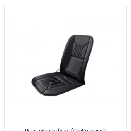
Univerzális ülésfűtés, fűthető ülésvédő