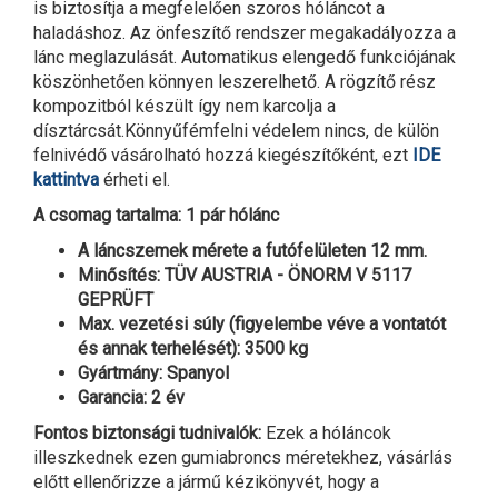
is biztosítja a megfelelően szoros hóláncot a
haladáshoz. Az önfeszítő rendszer megakadályozza a
lánc meglazulását. Automatikus elengedő funkciójának
köszönhetően könnyen leszerelhető. A rögzítő rész
kompozitból készült így nem karcolja a
dísztárcsát.Könnyűfémfelni védelem nincs, de külön
felnivédő vásárolható hozzá kiegészítőként, ezt
IDE
kattintva
érheti el.
A csomag tartalma: 1 pár hólánc
A láncszemek mérete a futófelületen 12 mm.
Minősítés: TÜV AUSTRIA - ÖNORM V 5117
GEPRÜFT
Max. vezetési súly (figyelembe véve a vontatót
és annak terhelését): 3500 kg
Gyártmány: Spanyol
Garancia: 2 év
Fontos biztonsági tudnivalók:
Ezek a hóláncok
illeszkednek ezen gumiabroncs méretekhez, vásárlás
előtt ellenőrizze a jármű kézikönyvét, hogy a