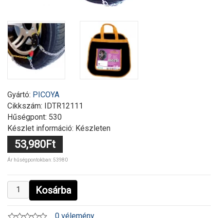
Gyártó:
PICOYA
Cikkszám:
IDTR12111
Hűségpont: 530
Készlet információ: Készleten
53,980Ft
Ár hűségpontokban: 53980
Kosárba
0 vélemény