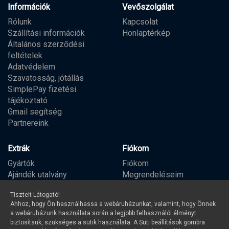
Információk
Vevőszolgálat
Rólunk
Kapcsolat
Szállítási információk
Honlaptérkép
Általános szerződési
feltételek
Adatvédelem
Szavatosság, jótállás
SimplePay fizetési
tájékoztató
Gmail segítség
Partnereink
Extrák
Fiókom
Gyártók
Fiókom
Ajándék utalvány
Megrendeléseim
Partner program
Kívánságlista
Tisztelt Látogató!
Hírlevél
Ahhoz, hogy Ön használhassa a webáruházunkat, valamint, hogy Önnek
a webáruházunk használata során a legjobb felhasználói élményt
biztosítsuk, szükséges a sütik használata. A Süti beállítások gombra