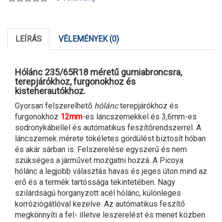
LEÍRÁS
VÉLEMÉNYEK (0)
Hólánc 235/65R18 méretű gumiabroncsra,
terepjárókhoz, furgonokhoz és
kisteherautókhoz.
Gyorsan felszerelhető
hólánc
terepjárókhoz és
furgonokhoz
12mm
-es láncszemekkel és 3,6mm-es
sodronykábellel és autómatikus feszítőrendszerrel. A
láncszemek mérete tökéletes gördülést biztosít hóban
és akár sárban is. Felszerelése egyszerű és nem
szükséges a járművet mozgatni hozzá. A Picoya
hólánc a legjobb választás havas és jeges úton mind az
erő és a termék tartóssága tekintetében. Nagy
szilárdságú horganyzott acél hólánc, különleges
korróziógátlóval kezelve. Az autómatikus feszítő
megkönnyíti a fel- illetve leszerelést és menet közben