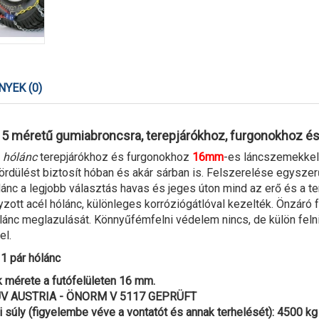
YEK (0)
5 méretű gumiabroncsra, terepjárókhoz, furgonokhoz és
ű
hólánc
terepjárókhoz és furgonokhoz
16mm
-es láncszemekkel
ördülést biztosít hóban és akár sárban is. Felszerelése egysz
lánc a legjobb választás havas és jeges úton mind az erő és a t
zott acél hólánc, különleges korróziógátlóval kezelték. Önzáró f
ánc meglazulását. Könnyűfémfelni védelem nincs, de külön feln
el.
1 pár hólánc
 mérete a futófelületen 16 mm.
TÜV AUSTRIA - ÖNORM V 5117 GEPRÜFT
 súly (figyelembe véve a vontatót és annak terhelését): 4500 kg