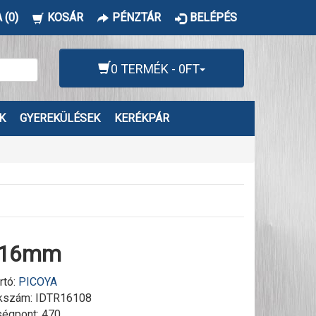
 (0)
KOSÁR
PÉNZTÁR
BELÉPÉS
0 TERMÉK - 0FT
K
GYEREKÜLÉSEK
KERÉKPÁR
a 16mm
rtó:
PICOYA
kszám:
IDTR16108
égpont: 470