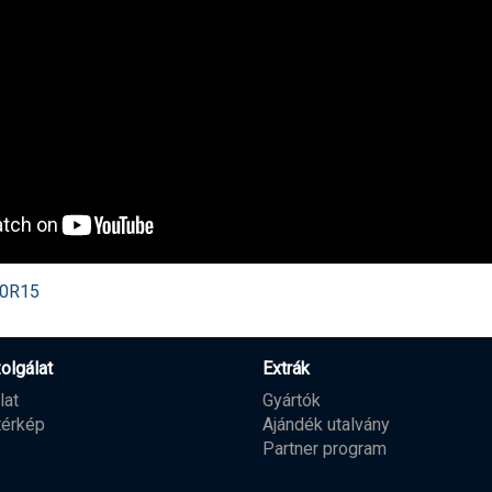
80R15
olgálat
Extrák
lat
Gyártók
térkép
Ajándék utalvány
Partner program