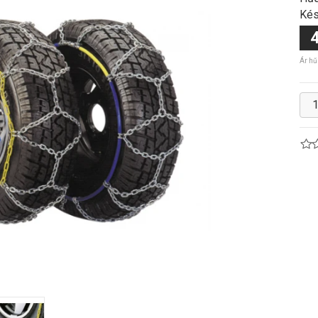
Kés
4
Ár hű