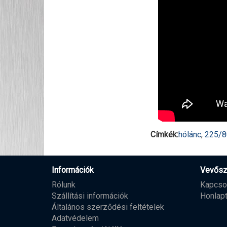
Címkék:
hólánc
,
225/
Információk
Vevősz
Rólunk
Kapcso
Szállítási információk
Honlap
Általános szerződési feltételek
Adatvédelem