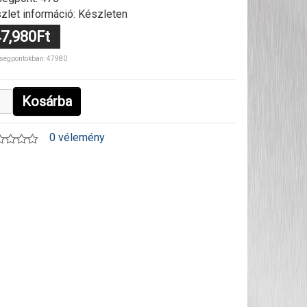
zlet információ: Készleten
7,980Ft
ségpontokban: 47980
Kosárba
0 vélemény