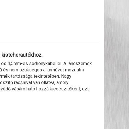
 kisteherautókhoz.
 és 4,5mm-es sodronykábellel. A láncszemek
erű és nem szükséges a járművet mozgatni
ermék tartóssága tekintetében. Nagy
eszítő racsnival van ellátva, amely
ivédő vásárolható hozzá kiegészítőként, ezt