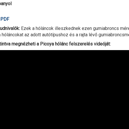
panyol
ó PDF
udnivalók:
Ezek a hóláncok illeszkednek ezen gumiabroncs méret
 hóláncokat az adott autótípushoz és a rajta lévő gumiabroncsmé
tintva megnézheti a Picoya hólánc felszerelés videóját: