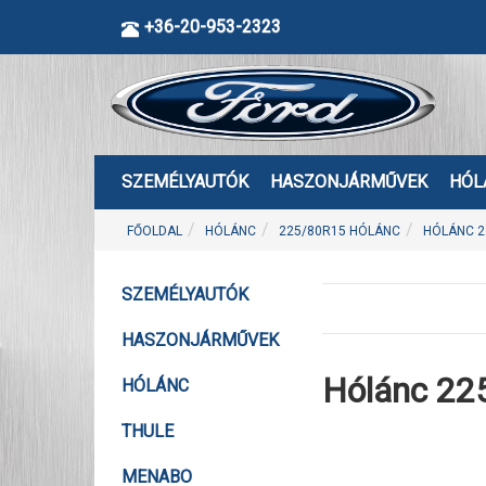
+36-20-953-2323
SZEMÉLYAUTÓK
HASZONJÁRMŰVEK
HÓL
FŐOLDAL
HÓLÁNC
225/80R15 HÓLÁNC
HÓLÁNC 2
SZEMÉLYAUTÓK
HASZONJÁRMŰVEK
Hólánc 22
HÓLÁNC
THULE
MENABO