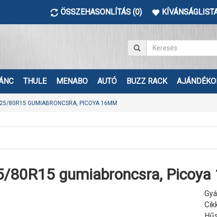
ÖSSZEHASONLÍTÁS (0)
KÍVÁNSÁGLISTA
ÁNC
THULE
MENABO
AUTÓ
BUZZ RACK
AJÁNDÉKO
25/80R15 GUMIABRONCSRA, PICOYA 16MM
5/80R15 gumiabroncsra, Picoy
Gyá
Cik
Hűs