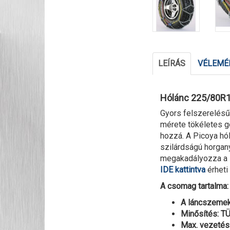
LEÍRÁS
VÉLEMÉN
Hólánc 225/80R1
Gyors felszerelés
mérete tökéletes g
hozzá. A Picoya hó
szilárdságú horgany
megakadályozza a l
IDE kattintva
érheti 
A csomag tartalma: 
A láncszemek
Minősítés: 
Max. vezetési