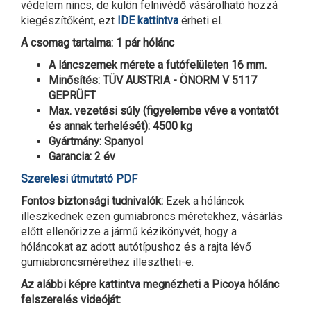
védelem nincs, de külön felnivédő vásárolható hozzá
kiegészítőként, ezt
IDE kattintva
érheti el.
A csomag tartalma: 1 pár hólánc
A láncszemek mérete a futófelületen 16 mm.
Minősítés: TÜV AUSTRIA - ÖNORM V 5117
GEPRÜFT
Max. vezetési súly (figyelembe véve a vontatót
és annak terhelését): 4500 kg
Gyártmány: Spanyol
Garancia: 2 év
Szerelesi útmutató PDF
Fontos biztonsági tudnivalók:
Ezek a hóláncok
illeszkednek ezen gumiabroncs méretekhez, vásárlás
előtt ellenőrizze a jármű kézikönyvét, hogy a
hóláncokat az adott autótípushoz és a rajta lévő
gumiabroncsmérethez illesztheti-e.
Az alábbi képre kattintva megnézheti a Picoya hólánc
felszerelés videóját: