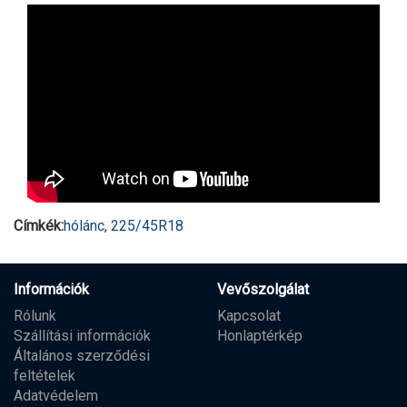
Címkék:
hólánc
,
225/45R18
Információk
Vevőszolgálat
Rólunk
Kapcsolat
Szállítási információk
Honlaptérkép
Általános szerződési
feltételek
Adatvédelem