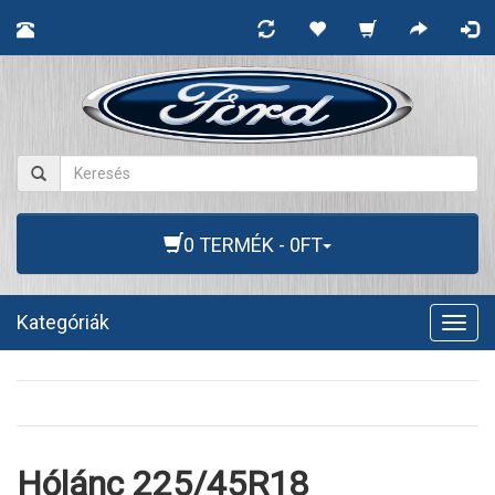
0 TERMÉK - 0FT
Kategóriák
Togg
navig
Hólánc 225/45R18