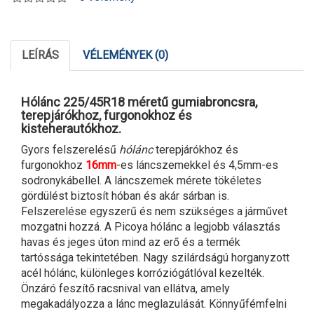
LEÍRÁS
VÉLEMÉNYEK (0)
Hólánc 225/45R18 méretű gumiabroncsra,
terepjárókhoz, furgonokhoz és
kisteherautókhoz.
Gyors felszerelésű
hólánc
terepjárókhoz és
furgonokhoz
16mm
-es láncszemekkel és 4,5mm-es
sodronykábellel. A láncszemek mérete tökéletes
gördülést biztosít hóban és akár sárban is.
Felszerelése egyszerű és nem szükséges a járművet
mozgatni hozzá. A Picoya hólánc a legjobb választás
havas és jeges úton mind az erő és a termék
tartóssága tekintetében. Nagy szilárdságú horganyzott
acél hólánc, különleges korróziógátlóval kezelték.
Önzáró feszítő racsnival van ellátva, amely
megakadályozza a lánc meglazulását. Könnyűfémfelni