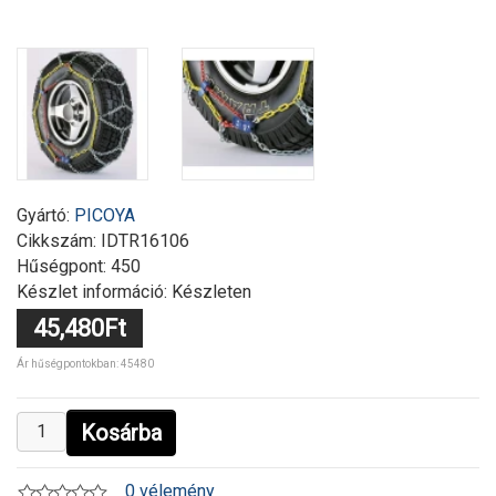
Gyártó:
PICOYA
Cikkszám:
IDTR16106
Hűségpont: 450
Készlet információ: Készleten
45,480Ft
Ár hűségpontokban: 45480
Kosárba
0 vélemény