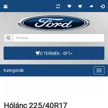
0 TERMÉK - 0FT
Kategóriák
Togg
navig
Hólánc 225/40R17