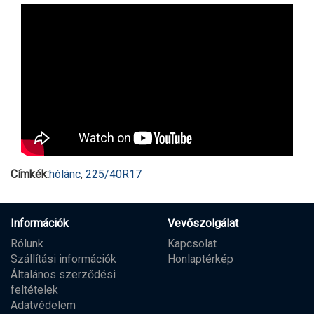
Címkék:
hólánc
,
225/40R17
Információk
Vevőszolgálat
Rólunk
Kapcsolat
Szállítási információk
Honlaptérkép
Általános szerződési
feltételek
Adatvédelem