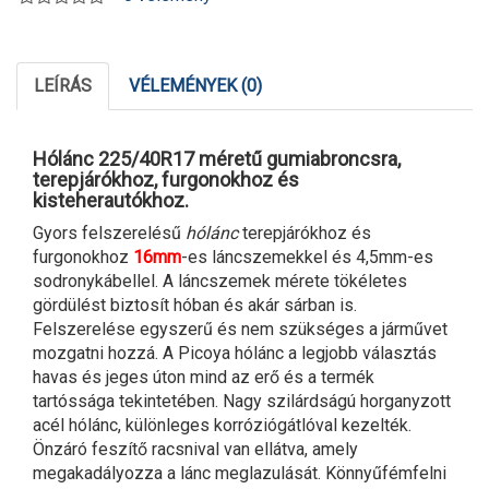
LEÍRÁS
VÉLEMÉNYEK (0)
Hólánc 225/40R17 méretű gumiabroncsra,
terepjárókhoz, furgonokhoz és
kisteherautókhoz.
Gyors felszerelésű
hólánc
terepjárókhoz és
furgonokhoz
16mm
-es láncszemekkel és 4,5mm-es
sodronykábellel. A láncszemek mérete tökéletes
gördülést biztosít hóban és akár sárban is.
Felszerelése egyszerű és nem szükséges a járművet
mozgatni hozzá. A Picoya hólánc a legjobb választás
havas és jeges úton mind az erő és a termék
tartóssága tekintetében. Nagy szilárdságú horganyzott
acél hólánc, különleges korróziógátlóval kezelték.
Önzáró feszítő racsnival van ellátva, amely
megakadályozza a lánc meglazulását. Könnyűfémfelni