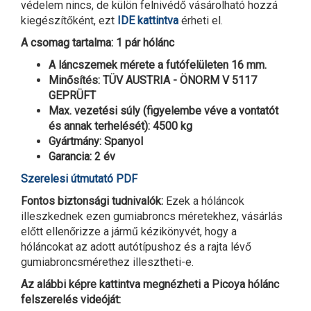
védelem nincs, de külön felnivédő vásárolható hozzá
kiegészítőként, ezt
IDE kattintva
érheti el.
A csomag tartalma: 1 pár hólánc
A láncszemek mérete a futófelületen 16 mm.
Minősítés: TÜV AUSTRIA - ÖNORM V 5117
GEPRÜFT
Max. vezetési súly (figyelembe véve a vontatót
és annak terhelését): 4500 kg
Gyártmány: Spanyol
Garancia: 2 év
Szerelesi útmutató PDF
Fontos biztonsági tudnivalók:
Ezek a hóláncok
illeszkednek ezen gumiabroncs méretekhez, vásárlás
előtt ellenőrizze a jármű kézikönyvét, hogy a
hóláncokat az adott autótípushoz és a rajta lévő
gumiabroncsmérethez illesztheti-e.
Az alábbi képre kattintva megnézheti a Picoya hólánc
felszerelés videóját: