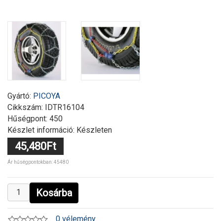
Gyártó:
PICOYA
Cikkszám:
IDTR16104
Hűségpont: 450
Készlet információ: Készleten
45,480Ft
Ár hűségpontokban: 45480
Kosárba
0 vélemény