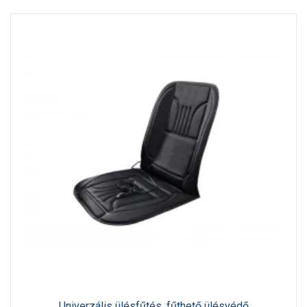
Univerzális ülésfűtés, fűthető ülésvédő