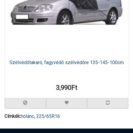
Szélvédőtakaró, fagyvédő szélvédőre 135-145-100cm
3,990Ft
Címkék:
hólánc
,
225/65R16