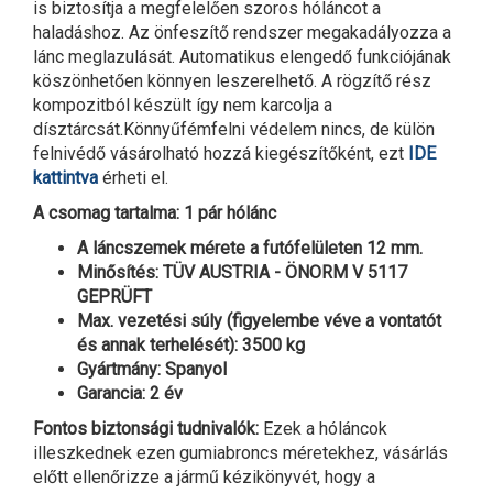
is biztosítja a megfelelően szoros hóláncot a
haladáshoz. Az önfeszítő rendszer megakadályozza a
lánc meglazulását. Automatikus elengedő funkciójának
köszönhetően könnyen leszerelhető. A rögzítő rész
kompozitból készült így nem karcolja a
dísztárcsát.Könnyűfémfelni védelem nincs, de külön
felnivédő vásárolható hozzá kiegészítőként, ezt
IDE
kattintva
érheti el.
A csomag tartalma: 1 pár hólánc
A láncszemek mérete a futófelületen 12 mm.
Minősítés: TÜV AUSTRIA - ÖNORM V 5117
GEPRÜFT
Max. vezetési súly (figyelembe véve a vontatót
és annak terhelését): 3500 kg
Gyártmány: Spanyol
Garancia: 2 év
Fontos biztonsági tudnivalók:
Ezek a hóláncok
illeszkednek ezen gumiabroncs méretekhez, vásárlás
előtt ellenőrizze a jármű kézikönyvét, hogy a