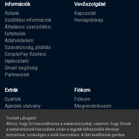
Információk
Vevőszolgálat
Rólunk
Kapcsolat
Szállítási információk
Honlaptérkép
Általános szerződési
feltételek
Adatvédelem
Szavatosság, jótállás
SimplePay fizetési
tájékoztató
Gmail segítség
Partnereink
Extrák
Fiókom
Gyártók
Fiókom
Ajándék utalvány
Megrendeléseim
Partner program
Kívánságlista
Tisztelt Látogató!
Hírlevél
Ahhoz, hogy Ön használhassa a webáruházunkat, valamint, hogy Önnek
a webáruházunk használata során a legjobb felhasználói élményt
biztosítsuk, szükséges a sütik használata. A Süti beállítások gombra