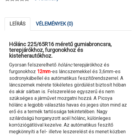
LEÍRÁS
VÉLEMÉNYEK (0)
Hólánc 225/65R16 méretű gumiabroncsra,
terepjárókhoz, furgonokhoz és
kisteherautókhoz.
Gyorsan felszerelhető
hólánc
terepjárókhoz és
furgonokhoz
12mm
-es láncszemekkel és 3,6mm-es
sodronykábellel és autómatikus feszítőrendszerrel. A
láncszemek mérete tökéletes gördülést biztosít hóban
és akár sárban is. Felszerelése egyszerű és nem
szükséges a járművet mozgatni hozzá. A Picoya
hólánc a legjobb választás havas és jeges úton mind az
erő és a termék tartóssága tekintetében. Nagy
szilárdságú horganyzott acél hólánc, különleges
korróziógátlóval kezelve. Az autómatikus feszítő
megkönnyíti a fel- illetve leszerelést és menet közben