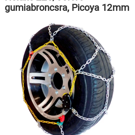
gumiabroncsra, Picoya 12mm