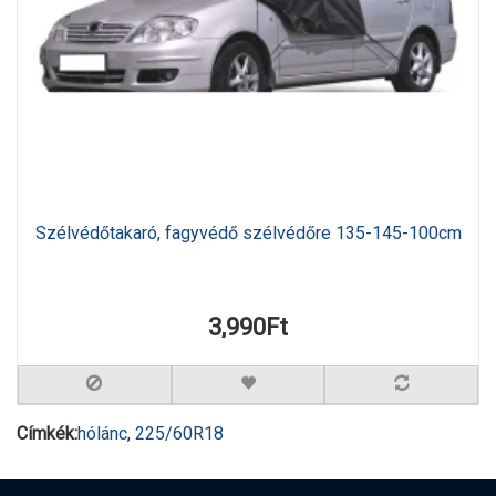
Szélvédőtakaró, fagyvédő szélvédőre 135-145-100cm
3,990Ft
Címkék:
hólánc
,
225/60R18