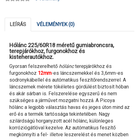
LEÍRÁS
VÉLEMÉNYEK (0)
Hólánc 225/60R18 méretű gumiabroncsra,
terepjárókhoz, furgonokhoz és
kisteherautókhoz.
Gyorsan felszerelhető
hólánc
terepjárókhoz és
furgonokhoz
12mm
-es láncszemekkel és 3,6mm-es
sodronykábellel és autómatikus feszítőrendszerrel. A
láncszemek mérete tökéletes gördülést biztosít hóban
és akár sárban is. Felszerelése egyszerű és nem
szükséges a járművet mozgatni hozzá. A Picoya
hólánc a legjobb választás havas és jeges úton mind az
erő és a termék tartóssága tekintetében. Nagy
szilárdságú horganyzott acél hólánc, különleges
korróziógátlóval kezelve. Az autómatikus feszítő
megkönnyíti a fel- illetve leszerelést és menet közben