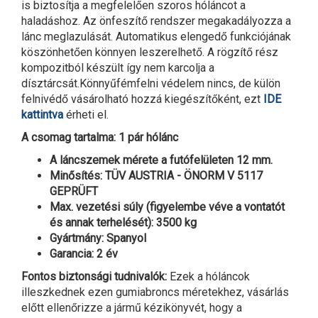
is biztosítja a megfelelően szoros hóláncot a
haladáshoz. Az önfeszítő rendszer megakadályozza a
lánc meglazulását. Automatikus elengedő funkciójának
köszönhetően könnyen leszerelhető. A rögzítő rész
kompozitból készült így nem karcolja a
dísztárcsát.Könnyűfémfelni védelem nincs, de külön
felnivédő vásárolható hozzá kiegészítőként, ezt
IDE
kattintva
érheti el.
A csomag tartalma: 1 pár hólánc
A láncszemek mérete a futófelületen 12 mm.
Minősítés: TÜV AUSTRIA - ÖNORM V 5117
GEPRÜFT
Max. vezetési súly (figyelembe véve a vontatót
és annak terhelését): 3500 kg
Gyártmány: Spanyol
Garancia: 2 év
Fontos biztonsági tudnivalók:
Ezek a hóláncok
illeszkednek ezen gumiabroncs méretekhez, vásárlás
előtt ellenőrizze a jármű kézikönyvét, hogy a