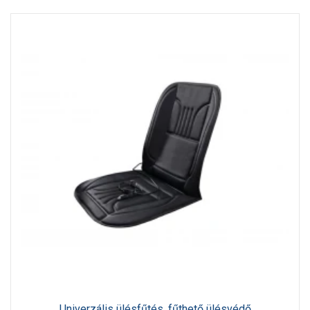
Univerzális ülésfűtés, fűthető ülésvédő