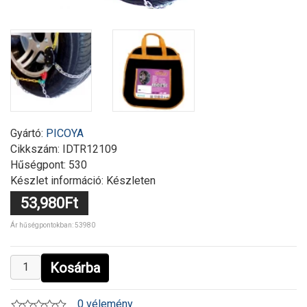
Gyártó:
PICOYA
Cikkszám:
IDTR12109
Hűségpont: 530
Készlet információ: Készleten
53,980Ft
Ár hűségpontokban: 53980
Kosárba
0 vélemény