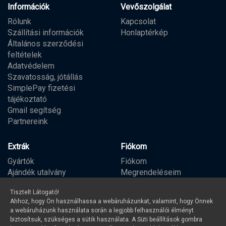
Információk
Vevőszolgálat
Rólunk
Kapcsolat
Szállítási információk
Honlaptérkép
Általános szerződési
feltételek
Adatvédelem
Szavatosság, jótállás
SimplePay fizetési
tájékoztató
Gmail segítség
Partnereink
Extrák
Fiókom
Gyártók
Fiókom
Ajándék utalvány
Megrendeléseim
Partner program
Kívánságlista
Tisztelt Látogató!
Hírlevél
Ahhoz, hogy Ön használhassa a webáruházunkat, valamint, hogy Önnek
a webáruházunk használata során a legjobb felhasználói élményt
biztosítsuk, szükséges a sütik használata. A Süti beállítások gombra