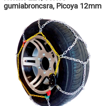
gumiabroncsra, Picoya 12mm