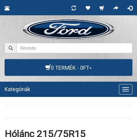
0 TERMÉK - 0FT
Kategóriák
Togg
navig
Hólánc 215/75R15