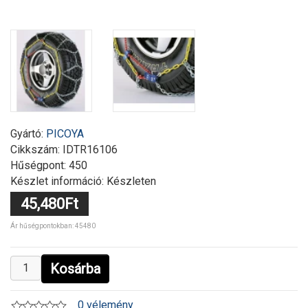
Gyártó:
PICOYA
Cikkszám:
IDTR16106
Hűségpont: 450
Készlet információ: Készleten
45,480Ft
Ár hűségpontokban: 45480
Kosárba
0 vélemény