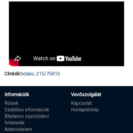
Címkék:
hólánc
,
215/75R15
Információk
Vevőszolgálat
Rólunk
Kapcsolat
Szállítási információk
Honlaptérkép
Általános szerződési
feltételek
Adatvédelem