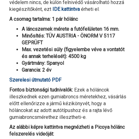
védelem nincs, de külön felnivédő vásárolható hozzá
kiegészítőként, ezt
IDE kattintva
érheti el.
A csomag tartalma: 1 pár hólánc
A láncszemek mérete a futófelületen 16 mm.
Minősítés: TÜV AUSTRIA - ÖNORM V 5117
GEPRÜFT
Max. vezetési súly (figyelembe véve a vontatót
és annak terhelését): 4500 kg
Gyártmány: Spanyol
Garancia: 2 év
Szerelesi útmutató PDF
Fontos biztonsági tudnivalók:
Ezek a hóláncok
illeszkednek ezen gumiabroncs méretekhez, vásárlás
előtt ellenőrizze a jármű kézikönyvét, hogy a
hóláncokat az adott autótípushoz és a rajta lévő
gumiabroncsmérethez illesztheti-e.
Az alábbi képre kattintva megnézheti a Picoya hólánc
felszerelés videóját: