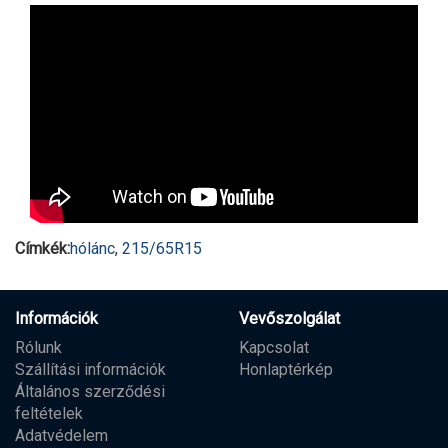
Címkék:
hólánc
,
215/65R15
Információk
Vevőszolgálat
Rólunk
Kapcsolat
Szállítási információk
Honlaptérkép
Általános szerződési
feltételek
Adatvédelem