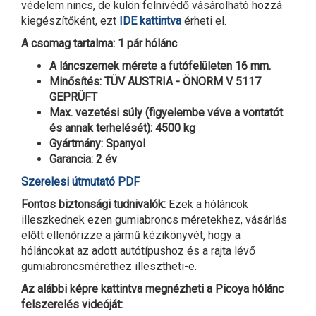
védelem nincs, de külön felnivédő vásárolható hozzá
kiegészítőként, ezt
IDE kattintva
érheti el.
A csomag tartalma: 1 pár hólánc
A láncszemek mérete a futófelületen 16 mm.
Minősítés: TÜV AUSTRIA - ÖNORM V 5117
GEPRÜFT
Max. vezetési súly (figyelembe véve a vontatót
és annak terhelését): 4500 kg
Gyártmány: Spanyol
Garancia: 2 év
Szerelesi útmutató PDF
Fontos biztonsági tudnivalók:
Ezek a hóláncok
illeszkednek ezen gumiabroncs méretekhez, vásárlás
előtt ellenőrizze a jármű kézikönyvét, hogy a
hóláncokat az adott autótípushoz és a rajta lévő
gumiabroncsmérethez illesztheti-e.
Az alábbi képre kattintva megnézheti a Picoya hólánc
felszerelés videóját: