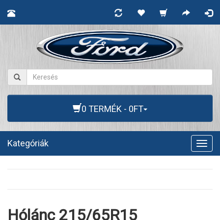
0 TERMÉK - 0FT
Kategóriák
Togg
navig
Hólánc 215/65R15