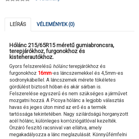
LEÍRÁS
VÉLEMÉNYEK (0)
Hólánc 215/65R15 méretű gumiabroncsra,
terepjárókhoz, furgonokhoz és
kisteherautókhoz.
Gyors felszerelésű
hólánc
terepjárókhoz és
furgonokhoz
16mm
-es láncszemekkel és 4,5mm-es
sodronykábellel. A láncszemek mérete tökéletes
gördülést biztosít hóban és akár sárban is.
Felszerelése egyszerű és nem szükséges a járművet
mozgatni hozzá. A Picoya hólánc a legjobb választás
havas és jeges úton mind az erő és a termék
tartóssága tekintetében. Nagy szilárdságú horganyzott
acél hólánc, különleges korróziógátlóval kezelték.
Önzáró feszítő racsnival van ellátva, amely
megakadályozza a lánc meglazulását. Könnyűfémfelni