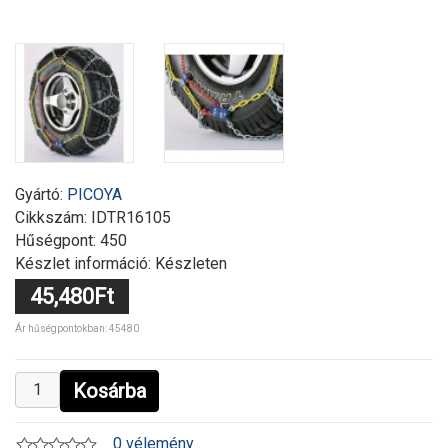
Gyártó:
PICOYA
Cikkszám:
IDTR16105
Hűségpont: 450
Készlet információ: Készleten
45,480Ft
Ár hűségpontokban: 45480
Kosárba
0 vélemény