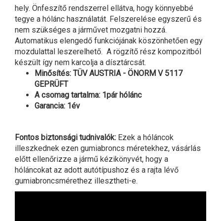
hely. Önfeszítő rendszerrel ellátva, hogy könnyebbé
tegye a hólánc használatát. Felszerelése egyszerű és
nem szükséges a járművet mozgatni hozzá.
Automatikus elengedő funkciójának köszönhetően egy
mozdulattal leszerelhető. A rögzítő rész kompozitból
készült így nem karcolja a dísztárcsát.
Minősítés: TÜV AUSTRIA - ÖNORM V 5117
GEPRÜFT
A csomag tartalma: 1pár hólánc
Garancia: 1év
Fontos biztonsági tudnivalók:
Ezek a hóláncok
illeszkednek ezen gumiabroncs méretekhez, vásárlás
előtt ellenőrizze a jármű kézikönyvét, hogy a
hóláncokat az adott autótípushoz és a rajta lévő
gumiabroncsmérethez illesztheti-e.