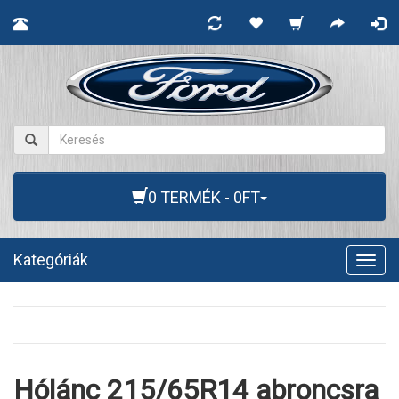
0 TERMÉK - 0FT
Kategóriák
Togg
navig
Hólánc 215/65R14 abroncsra