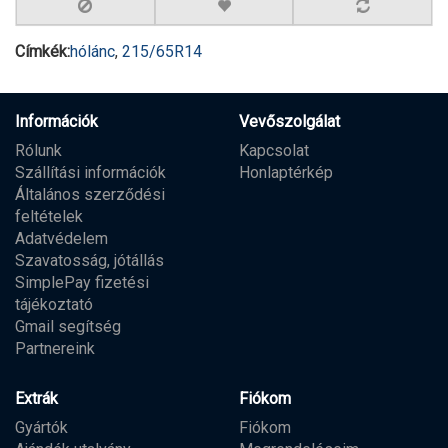
Címkék:
hólánc
,
215/65R14
Információk
Vevőszolgálat
Rólunk
Kapcsolat
Szállítási információk
Honlaptérkép
Általános szerződési
feltételek
Adatvédelem
Szavatosság, jótállás
SimplePay fizetési
tájékoztató
Gmail segítség
Partnereink
Extrák
Fiókom
Gyártók
Fiókom