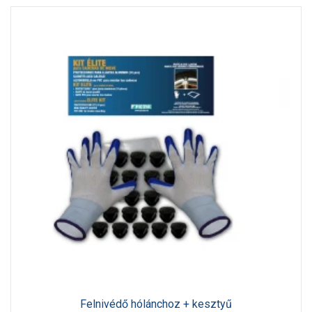
Felnivédő hólánchoz + kesztyű