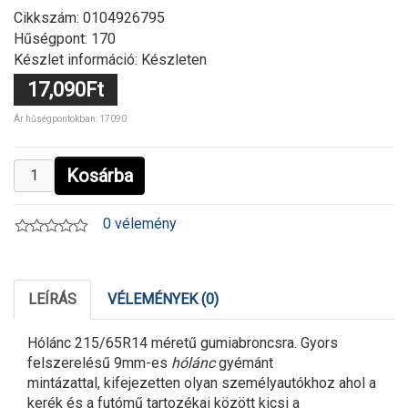
Cikkszám:
0104926795
Hűségpont: 170
Készlet információ: Készleten
17,090Ft
Ár hűségpontokban: 17090
Kosárba
0 vélemény
LEÍRÁS
VÉLEMÉNYEK (0)
Hólánc 215/65R14 méretű gumiabroncsra. Gyors
felszerelésű 9mm-es
hólánc
gyémánt
mintázattal, kifejezetten olyan személyautókhoz ahol a
kerék és a futómű tartozékai között kicsi a