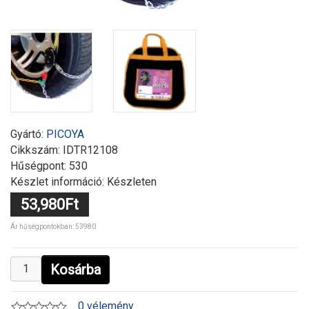
Gyártó:
PICOYA
Cikkszám:
IDTR12108
Hűségpont: 530
Készlet információ: Készleten
53,980Ft
Ár hűségpontokban: 53980
Kosárba
0 vélemény