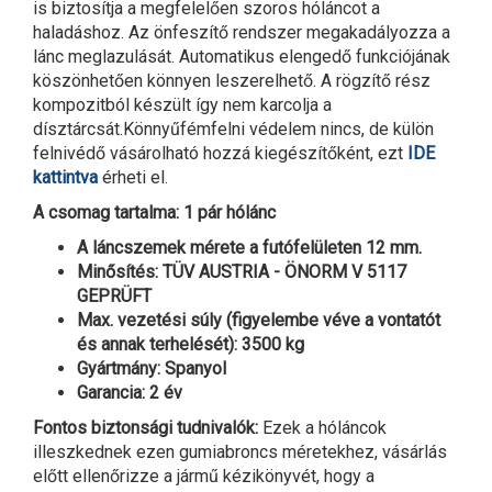
is biztosítja a megfelelően szoros hóláncot a
haladáshoz. Az önfeszítő rendszer megakadályozza a
lánc meglazulását. Automatikus elengedő funkciójának
köszönhetően könnyen leszerelhető. A rögzítő rész
kompozitból készült így nem karcolja a
dísztárcsát.Könnyűfémfelni védelem nincs, de külön
felnivédő vásárolható hozzá kiegészítőként, ezt
IDE
kattintva
érheti el.
A csomag tartalma: 1 pár hólánc
A láncszemek mérete a futófelületen 12 mm.
Minősítés: TÜV AUSTRIA - ÖNORM V 5117
GEPRÜFT
Max. vezetési súly (figyelembe véve a vontatót
és annak terhelését): 3500 kg
Gyártmány: Spanyol
Garancia: 2 év
Fontos biztonsági tudnivalók:
Ezek a hóláncok
illeszkednek ezen gumiabroncs méretekhez, vásárlás
előtt ellenőrizze a jármű kézikönyvét, hogy a