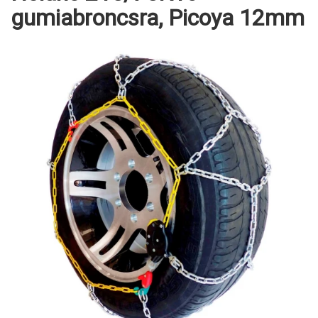
gumiabroncsra, Picoya 12mm