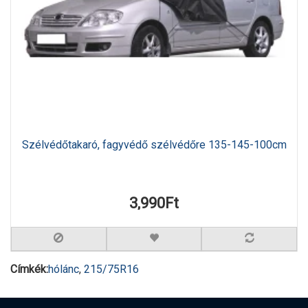
Szélvédőtakaró, fagyvédő szélvédőre 135-145-100cm
3,990Ft
Címkék:
hólánc
,
215/75R16