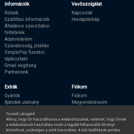
Információk
Vevőszolgálat
Rólunk
Kapcsolat
Szállítási információk
Honlaptérkép
Általános szerződési
feltételek
Adatvédelem
Szavatosság, jótállás
SimplePay fizetési
tájékoztató
Gmail segítség
Partnereink
Extrák
Fiókom
Gyártók
Fiókom
Ajándék utalvány
Megrendeléseim
Partner program
Kívánságlista
Tisztelt Látogató!
Hírlevél
Ahhoz, hogy Ön használhassa a webáruházunkat, valamint, hogy Önnek
a webáruházunk használata során a legjobb felhasználói élményt
biztosítsuk, szükséges a sütik használata. A Süti beállítások gombra