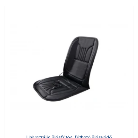
Univerzális ülésfűtés, fűthető ülésvédő