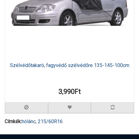
Szélvédőtakaró, fagyvédő szélvédőre 135-145-100cm
3,990Ft
Címkék:
hólánc
,
215/60R16