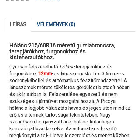
LEÍRÁS
VÉLEMÉNYEK (0)
Hólánc 215/60R16 méretű gumiabroncsra,
terepjárókhoz, furgonokhoz és
kisteherautókhoz.
Gyorsan felszerelhető
hólánc
terepjárókhoz és
furgonokhoz
12mm
-es láncszemekkel és 3,6mm-es
sodronykábellel és autómatikus feszítőrendszerrel. A
láncszemek mérete tökéletes gördülést biztosít hóban
és akár sárban is. Felszerelése egyszerű és nem
szükséges a járművet mozgatni hozzá. A Picoya
hólánc a legjobb választás havas és jeges úton mind az
erő és a termék tartóssága tekintetében. Nagy
szilárdságú horganyzott acél hólánc, különleges
korróziógátlóval kezelve. Az autómatikus feszítő
megkönnyíti a fel- illetve leszerelést és menet közben