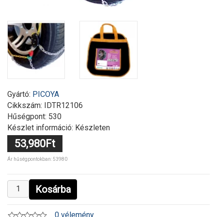
Gyártó:
PICOYA
Cikkszám:
IDTR12106
Hűségpont: 530
Készlet információ: Készleten
53,980Ft
Ár hűségpontokban: 53980
Kosárba
0 vélemény