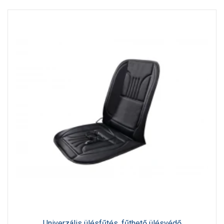
Univerzális ülésfűtés, fűthető ülésvédő