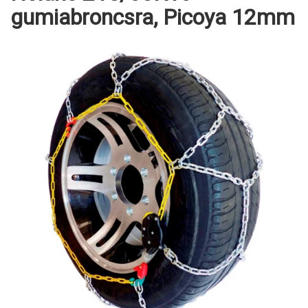
gumiabroncsra, Picoya 12mm