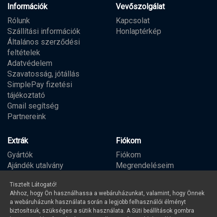
Információk
Vevőszolgálat
Rólunk
Kapcsolat
Szállítási információk
Honlaptérkép
Általános szerződési
feltételek
Adatvédelem
Szavatosság, jótállás
SimplePay fizetési
tájékoztató
Gmail segítség
Partnereink
Extrák
Fiókom
Gyártók
Fiókom
Ajándék utalvány
Megrendeléseim
Partner program
Kívánságlista
Tisztelt Látogató!
Hírlevél
Ahhoz, hogy Ön használhassa a webáruházunkat, valamint, hogy Önnek
a webáruházunk használata során a legjobb felhasználói élményt
biztosítsuk, szükséges a sütik használata. A Süti beállítások gombra