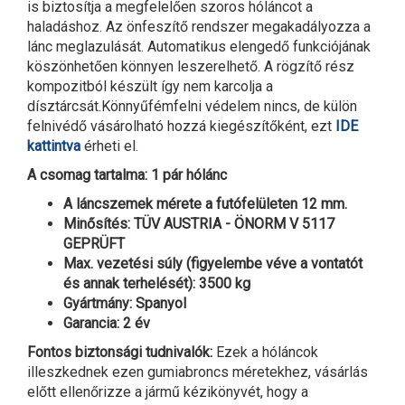
is biztosítja a megfelelően szoros hóláncot a
haladáshoz. Az önfeszítő rendszer megakadályozza a
lánc meglazulását. Automatikus elengedő funkciójának
köszönhetően könnyen leszerelhető. A rögzítő rész
kompozitból készült így nem karcolja a
dísztárcsát.Könnyűfémfelni védelem nincs, de külön
felnivédő vásárolható hozzá kiegészítőként, ezt
IDE
kattintva
érheti el.
A csomag tartalma: 1 pár hólánc
A láncszemek mérete a futófelületen 12 mm.
Minősítés: TÜV AUSTRIA - ÖNORM V 5117
GEPRÜFT
Max. vezetési súly (figyelembe véve a vontatót
és annak terhelését): 3500 kg
Gyártmány: Spanyol
Garancia: 2 év
Fontos biztonsági tudnivalók:
Ezek a hóláncok
illeszkednek ezen gumiabroncs méretekhez, vásárlás
előtt ellenőrizze a jármű kézikönyvét, hogy a