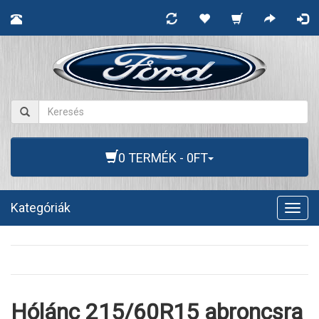
0 TERMÉK - 0FT
Kategóriák
Togg
navig
Hólánc 215/60R15 abroncsra