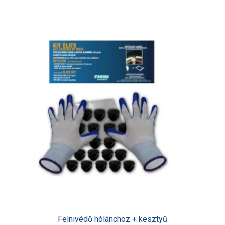
Felnivédő hólánchoz + kesztyű