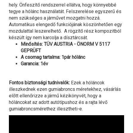
hely. Önfeszítő rendszerrel ellátva, hogy könnyebbé
tegye a hólánc használatát. Felszerelése egyszerű és
nem szükséges a járművet mozgatni hozzá.
Automatikus elengedő funkciójának köszönhetően egy
mozdulattal leszerelhető. A rögzítő rész kompozitból
készült így nem karcolja a dísztárcsát.
Minősítés: TÜV AUSTRIA - ÖNORM V 5117
GEPRÜFT
A csomag tartalma: 1pár hólánc
Garancia: 1év
Fontos biztonsági tudnivalók:
Ezek a hóláncok
illeszkednek ezen gumiabroncs méretekhez, vásárlás
előtt ellenőrizze a jármű kézikönyvét, hogy a
hóláncokat az adott autótípushoz és a rajta lévő
gumiabroncsmérethez illesztheti-e.