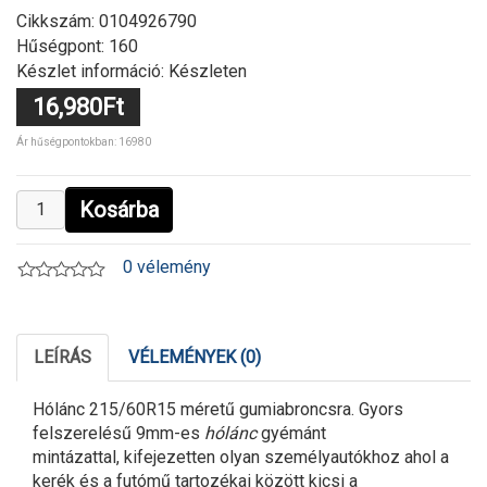
Cikkszám:
0104926790
Hűségpont: 160
Készlet információ: Készleten
16,980Ft
Ár hűségpontokban: 16980
Kosárba
0 vélemény
LEÍRÁS
VÉLEMÉNYEK (0)
Hólánc 215/60R15 méretű gumiabroncsra. Gyors
felszerelésű 9mm-es
hólánc
gyémánt
mintázattal, kifejezetten olyan személyautókhoz ahol a
kerék és a futómű tartozékai között kicsi a