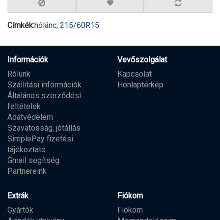
Címkék:
hólánc
,
215/60R15
Információk
Vevőszolgálat
Rólunk
Kapcsolat
Szállítási információk
Honlaptérkép
Általános szerződési
feltételek
Adatvédelem
Szavatosság, jótállás
SimplePay fizetési
tájékoztató
Gmail segítség
Partnereink
Extrák
Fiókom
Gyártók
Fiókom