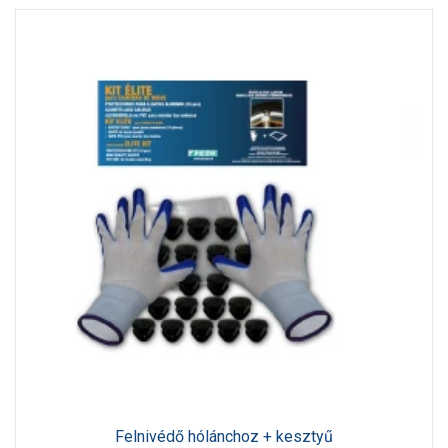
Felnivédő hólánchoz + kesztyű