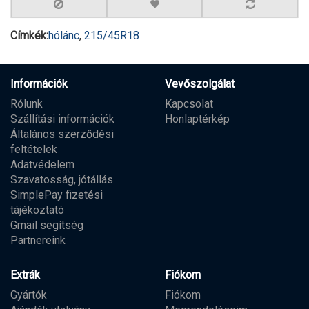
Címkék:
hólánc
,
215/45R18
Információk
Vevőszolgálat
Rólunk
Kapcsolat
Szállítási információk
Honlaptérkép
Általános szerződési
feltételek
Adatvédelem
Szavatosság, jótállás
SimplePay fizetési
tájékoztató
Gmail segítség
Partnereink
Extrák
Fiókom
Gyártók
Fiókom