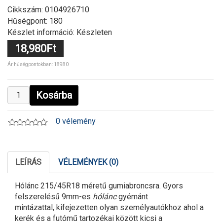
Cikkszám:
0104926710
Hűségpont: 180
Készlet információ: Készleten
18,980Ft
Ár hűségpontokban: 18980
Kosárba
0 vélemény
LEÍRÁS
VÉLEMÉNYEK (0)
Hólánc 215/45R18 méretű gumiabroncsra. Gyors
felszerelésű 9mm-es
hólánc
gyémánt
mintázattal, kifejezetten olyan személyautókhoz ahol a
kerék és a futómű tartozékai között kicsi a