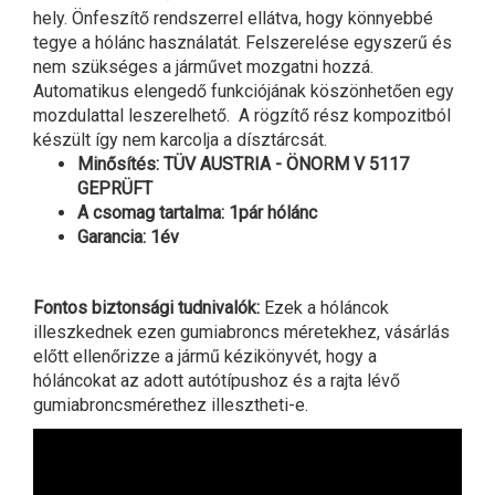
hely. Önfeszítő rendszerrel ellátva, hogy könnyebbé
tegye a hólánc használatát. Felszerelése egyszerű és
nem szükséges a járművet mozgatni hozzá.
Automatikus elengedő funkciójának köszönhetően egy
mozdulattal leszerelhető. A rögzítő rész kompozitból
készült így nem karcolja a dísztárcsát.
Minősítés: TÜV AUSTRIA - ÖNORM V 5117
GEPRÜFT
A csomag tartalma: 1pár hólánc
Garancia: 1év
Fontos biztonsági tudnivalók:
Ezek a hóláncok
illeszkednek ezen gumiabroncs méretekhez, vásárlás
előtt ellenőrizze a jármű kézikönyvét, hogy a
hóláncokat az adott autótípushoz és a rajta lévő
gumiabroncsmérethez illesztheti-e.