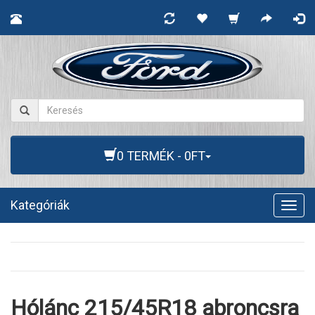
0 TERMÉK - 0FT
Kategóriák
Togg
navig
Hólánc 215/45R18 abroncsra