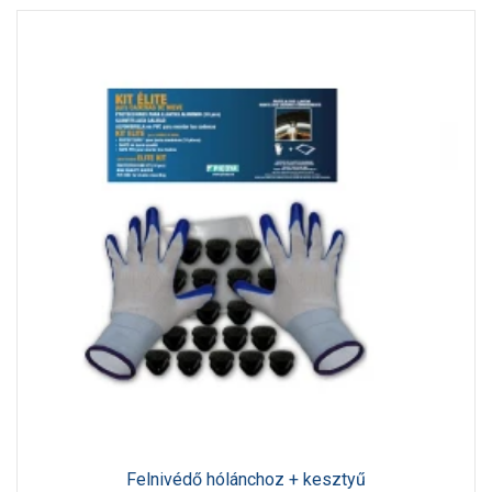
Felnivédő hólánchoz + kesztyű