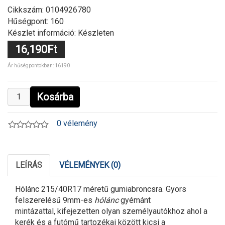
Cikkszám:
0104926780
Hűségpont: 160
Készlet információ: Készleten
16,190Ft
Ár hűségpontokban: 16190
Kosárba
0 vélemény
LEÍRÁS
VÉLEMÉNYEK (0)
Hólánc 215/40R17 méretű gumiabroncsra. Gyors
felszerelésű 9mm-es
hólánc
gyémánt
mintázattal, kifejezetten olyan személyautókhoz ahol a
kerék és a futómű tartozékai között kicsi a