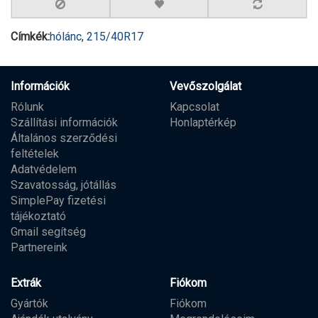
Címkék:
hólánc
,
215/40R17
Információk
Vevőszolgálat
Rólunk
Kapcsolat
Szállítási információk
Honlaptérkép
Általános szerződési
feltételek
Adatvédelem
Szavatosság, jótállás
SimplePay fizetési
tájékoztató
Gmail segítség
Partnereink
Extrák
Fiókom
Gyártók
Fiókom