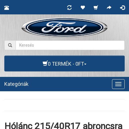
0 TERMÉK - 0FT
Kategóriák
Togg
navig
Hólánc 215/40R17 abroncsra