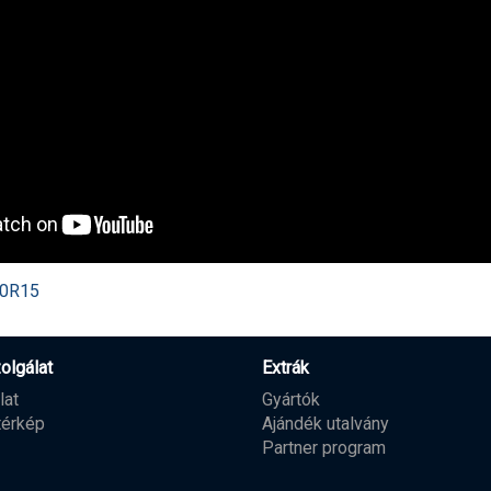
80R15
olgálat
Extrák
lat
Gyártók
térkép
Ajándék utalvány
Partner program