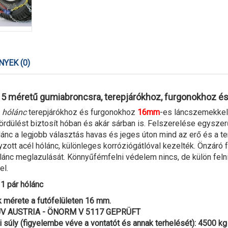
YEK (0)
5 méretű gumiabroncsra, terepjárókhoz, furgonokhoz és
ű
hólánc
terepjárókhoz és furgonokhoz
16mm
-es láncszemekkel
ördülést biztosít hóban és akár sárban is. Felszerelése egysz
lánc a legjobb választás havas és jeges úton mind az erő és a t
zott acél hólánc, különleges korróziógátlóval kezelték. Önzáró f
ánc meglazulását. Könnyűfémfelni védelem nincs, de külön feln
el.
1 pár hólánc
 mérete a futófelületen 16 mm.
TÜV AUSTRIA - ÖNORM V 5117 GEPRÜFT
 súly (figyelembe véve a vontatót és annak terhelését): 4500 kg