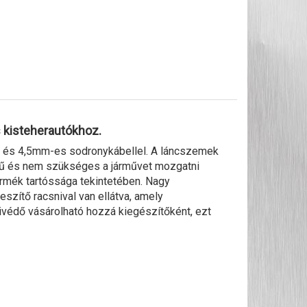
 kisteherautókhoz.
 és 4,5mm-es sodronykábellel. A láncszemek
erű és nem szükséges a járművet mozgatni
ermék tartóssága tekintetében. Nagy
eszítő racsnival van ellátva, amely
ivédő vásárolható hozzá kiegészítőként, ezt