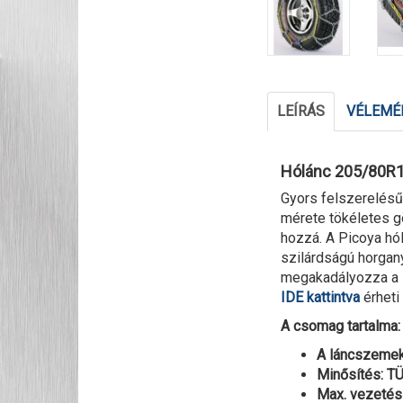
LEÍRÁS
VÉLEMÉN
Hólánc 205/80R1
Gyors felszerelés
mérete tökéletes g
hozzá. A Picoya hó
szilárdságú horgany
megakadályozza a l
IDE kattintva
érheti 
A csomag tartalma: 
A láncszemek
Minősítés: 
Max. vezetési