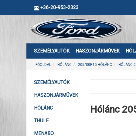
+36-20-953-2323
SZEMÉLYAUTÓK
HASZONJÁRMŰVEK
HÓL
FŐOLDAL
HÓLÁNC
205/80R15 HÓLÁNC
HÓLÁNC 2
SZEMÉLYAUTÓK
HASZONJÁRMŰVEK
Hólánc 20
HÓLÁNC
THULE
MENABO