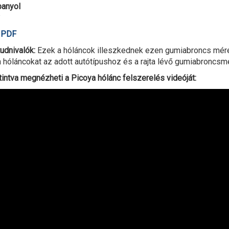
panyol
ó PDF
udnivalók:
Ezek a hóláncok illeszkednek ezen gumiabroncs méret
 hóláncokat az adott autótípushoz és a rajta lévő gumiabroncsmé
tintva megnézheti a Picoya hólánc felszerelés videóját: