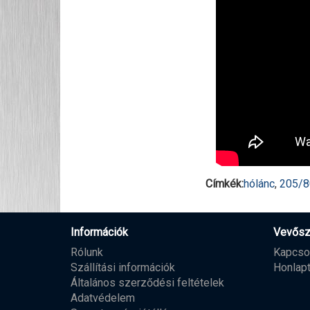
Címkék:
hólánc
,
205/
Információk
Vevősz
Rólunk
Kapcso
Szállítási információk
Honlap
Általános szerződési feltételek
Adatvédelem