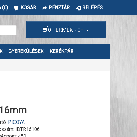
 (0)
KOSÁR
PÉNZTÁR
BELÉPÉS
0 TERMÉK - 0FT
K
GYEREKÜLÉSEK
KERÉKPÁR
a 16mm
rtó:
PICOYA
kszám:
IDTR16106
égpont: 450