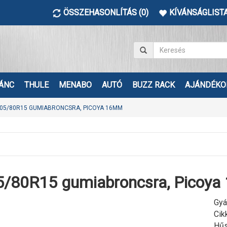
ÖSSZEHASONLÍTÁS (0)
KÍVÁNSÁGLISTA
ÁNC
THULE
MENABO
AUTÓ
BUZZ RACK
AJÁNDÉKO
05/80R15 GUMIABRONCSRA, PICOYA 16MM
5/80R15 gumiabroncsra, Picoy
Gyá
Cik
Hűs