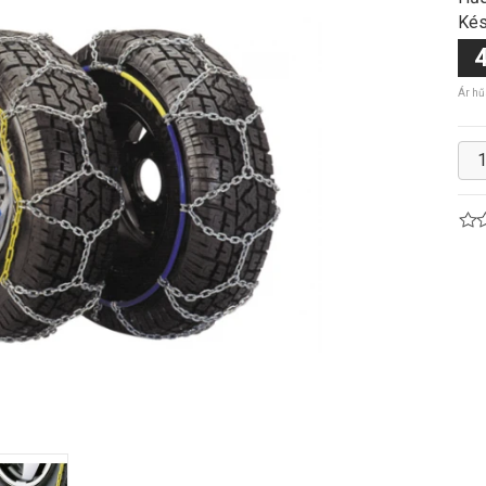
Kés
4
Ár hű