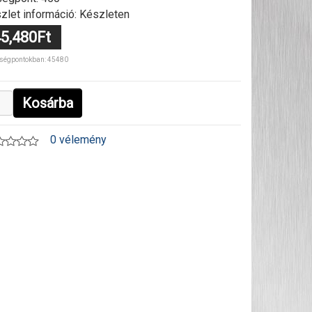
zlet információ: Készleten
5,480Ft
ségpontokban: 45480
Kosárba
0 vélemény