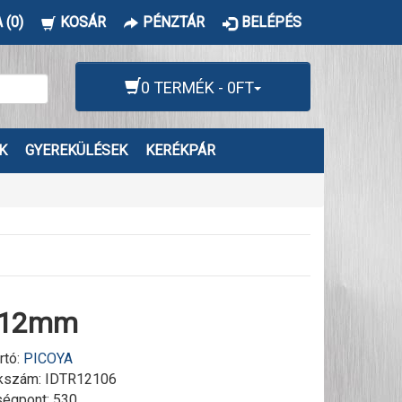
 (0)
KOSÁR
PÉNZTÁR
BELÉPÉS
0 TERMÉK - 0FT
K
GYEREKÜLÉSEK
KERÉKPÁR
a 12mm
rtó:
PICOYA
kszám:
IDTR12106
égpont: 530