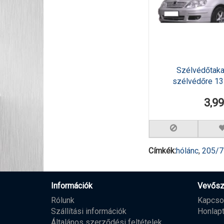
Szélvédőtaka
szélvédőre 1
3,9
Címkék:
hólánc
,
205/
Információk
Vevősz
Rólunk
Kapcso
Szállítási információk
Honlap
Általános szerződési feltételek