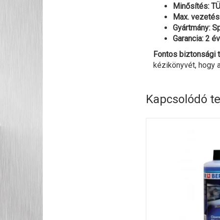
Minősítés: 
Max. vezetési
Gyártmány: S
Garancia: 2 év
Fontos biztonsági t
kézikönyvét, hogy a
Kapcsolódó t