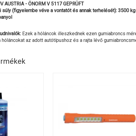
TÜV AUSTRIA - ÖNORM V 5117 GEPRÜFT
 súly (figyelembe véve a vontatót és annak terhelését): 3500 kg
panyol
udnivalók:
Ezek a hóláncok illeszkednek ezen gumiabroncs méret
 hóláncokat az adott autótípushoz és a rajta lévő gumiabroncsmé
ermékek