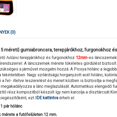
YEK (0)
5 méretű gumiabroncsra, terepjárókhoz, furgonokhoz és
hető
hólánc
terepjárókhoz és furgonokhoz
12mm
-es láncszemek
őrendszerrel. A láncszemek mérete tökéletes gördülést biztosít
ükséges a járművet mozgatni hozzá. A Picoya hólánc a legjobb 
 tekintetében. Nagy szilárdságú horganyzott acél hólánc, külön
 a fel- illetve leszerelést és menet közben is biztosítja a meg
 megakadályozza a lánc meglazulását. Automatikus elengedő f
zítő rész kompozitból készült így nem karcolja a dísztárcsát.Kö
kiegészítőként, ezt
IDE kattintva
érheti el.
1 pár hólánc
 mérete a futófelületen 12 mm.