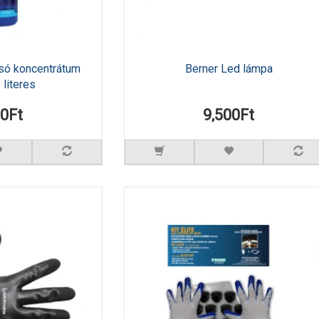
só koncentrátum
Berner Led lámpa
 literes
90Ft
9,500Ft