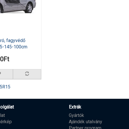
ró, fagyvédő
35-145-100cm
90Ft
75R15
olgálat
Extrák
lat
Gyártók
térkép
Ajándék utalvány
Partner program