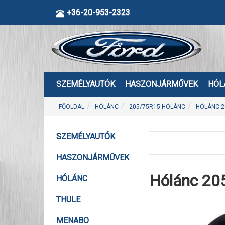
+36-20-953-2323
SZEMÉLYAUTÓK
HASZONJÁRMŰVEK
HÓL
FŐOLDAL
HÓLÁNC
205/75R15 HÓLÁNC
HÓLÁNC 2
SZEMÉLYAUTÓK
HASZONJÁRMŰVEK
Hólánc 20
HÓLÁNC
THULE
MENABO