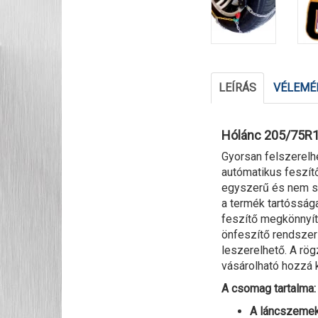
LEÍRÁS
VÉLEMÉN
Hólánc 205/75R1
Gyorsan felszerel
autómatikus feszít
egyszerű és nem sz
a termék tartóssága
feszítő megkönnyíti
önfeszítő rendszer
leszerelhető. A rög
vásárolható hozzá 
A csomag tartalma: 
A láncszemek