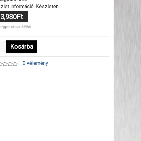
zlet információ: Készleten
3,980Ft
ségpontokban: 53980
Kosárba
0 vélemény