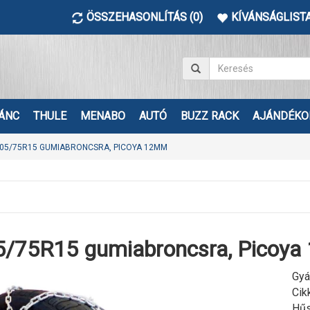
ÖSSZEHASONLÍTÁS (0)
KÍVÁNSÁGLISTA
ÁNC
THULE
MENABO
AUTÓ
BUZZ RACK
AJÁNDÉKO
05/75R15 GUMIABRONCSRA, PICOYA 12MM
5/75R15 gumiabroncsra, Picoy
Gyá
Cik
Hűs