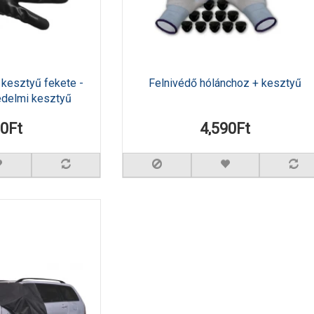
 kesztyű fekete -
Felnivédő hólánchoz + kesztyű
édelmi kesztyű
90Ft
4,590Ft