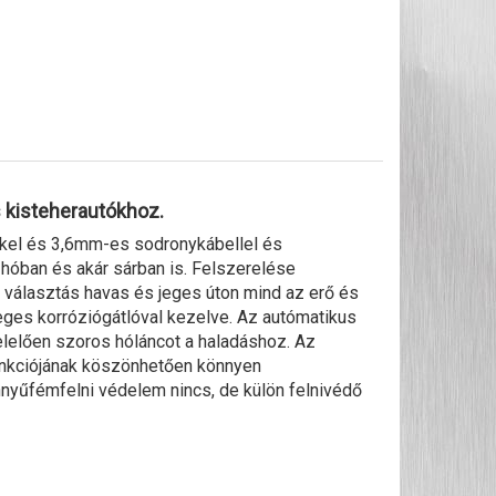
 kisteherautókhoz.
kel és 3,6mm-es sodronykábellel és
 hóban és akár sárban is. Felszerelése
választás havas és jeges úton mind az erő és
leges korróziógátlóval kezelve. Az autómatikus
felelően szoros hóláncot a haladáshoz. Az
unkciójának köszönhetően könnyen
nnyűfémfelni védelem nincs, de külön felnivédő