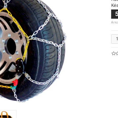
Kés
5
Ár hű