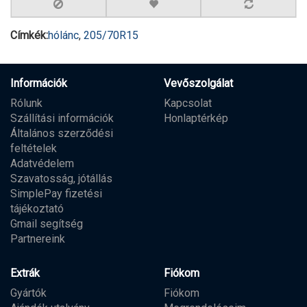
Címkék:
hólánc
,
205/70R15
Információk
Vevőszolgálat
Rólunk
Kapcsolat
Szállítási információk
Honlaptérkép
Általános szerződési
feltételek
Adatvédelem
Szavatosság, jótállás
SimplePay fizetési
tájékoztató
Gmail segítség
Partnereink
Extrák
Fiókom
Gyártók
Fiókom