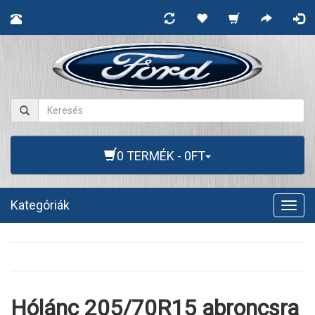
0 TERMÉK - 0FT
Kategóriák
Togg
navig
Hólánc 205/70R15 abroncsra