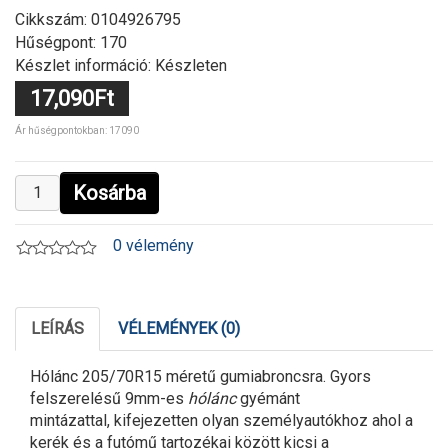
Cikkszám:
0104926795
Hűségpont: 170
Készlet információ: Készleten
17,090Ft
Ár hűségpontokban: 17090
Kosárba
0 vélemény
LEÍRÁS
VÉLEMÉNYEK (0)
Hólánc 205/70R15 méretű gumiabroncsra. Gyors
felszerelésű 9mm-es
hólánc
gyémánt
mintázattal, kifejezetten olyan személyautókhoz ahol a
kerék és a futómű tartozékai között kicsi a