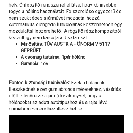
hely. Önfeszítő rendszerrel ellátva, hogy könnyebbé
tegye a hólánc használatát. Felszerelése egyszerű és
nem szükséges a járművet mozgatni hozzá.
Automatikus elengedő funkciójának köszönhetően egy
mozdulattal leszerelhető. A rögzítő rész kompozitból
készült így nem karcolja a dísztárcsát.
Minősítés: TÜV AUSTRIA - ÖNORM V 5117
GEPRÜFT
A csomag tartalma: 1pár hólánc
Garancia: 1év
Fontos biztonsági tudnivalók:
Ezek a hóláncok
illeszkednek ezen gumiabroncs méretekhez, vásárlás
előtt ellenőrizze a jármű kézikönyvét, hogy a
hóláncokat az adott autótípushoz és a rajta lévő
gumiabroncsmérethez illesztheti-e.