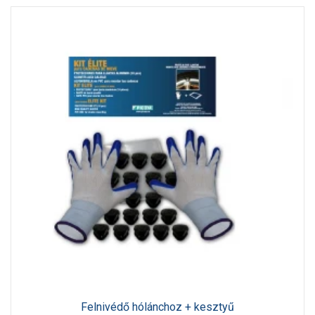
Felnivédő hólánchoz + kesztyű