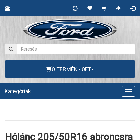
0 TERMÉK - 0FT
Kategóriák
Togg
navig
Hólánc 205/50R16 abroncsra