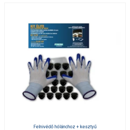
Felnivédő hólánchoz + kesztyű