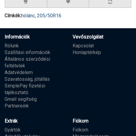
Címkék:
hólánc
,
205/50R16
Információk
Vevőszolgálat
Rólunk
Kapcsolat
Szállítási információk
Honlaptérkép
Általános szerződési
feltételek
Adatvédelem
Szavatosság, jótállás
SimplePay fizetési
tájékoztató
Gmail segítség
Partnereink
Extrák
Fiókom
Gyártók
Fiókom