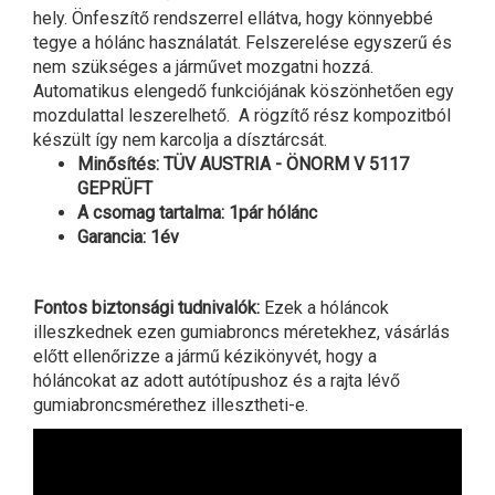
hely. Önfeszítő rendszerrel ellátva, hogy könnyebbé
tegye a hólánc használatát. Felszerelése egyszerű és
nem szükséges a járművet mozgatni hozzá.
Automatikus elengedő funkciójának köszönhetően egy
mozdulattal leszerelhető. A rögzítő rész kompozitból
készült így nem karcolja a dísztárcsát.
Minősítés: TÜV AUSTRIA - ÖNORM V 5117
GEPRÜFT
A csomag tartalma: 1pár hólánc
Garancia: 1év
Fontos biztonsági tudnivalók:
Ezek a hóláncok
illeszkednek ezen gumiabroncs méretekhez, vásárlás
előtt ellenőrizze a jármű kézikönyvét, hogy a
hóláncokat az adott autótípushoz és a rajta lévő
gumiabroncsmérethez illesztheti-e.