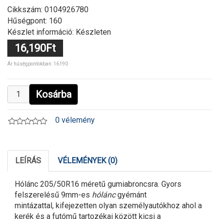
Cikkszám:
0104926780
Hűségpont: 160
Készlet információ: Készleten
16,190Ft
Ár hűségpontokban: 16190
Kosárba
0 vélemény
LEÍRÁS
VÉLEMÉNYEK (0)
Hólánc 205/50R16 méretű gumiabroncsra. Gyors
felszerelésű 9mm-es
hólánc
gyémánt
mintázattal, kifejezetten olyan személyautókhoz ahol a
kerék és a futómű tartozékai között kicsi a