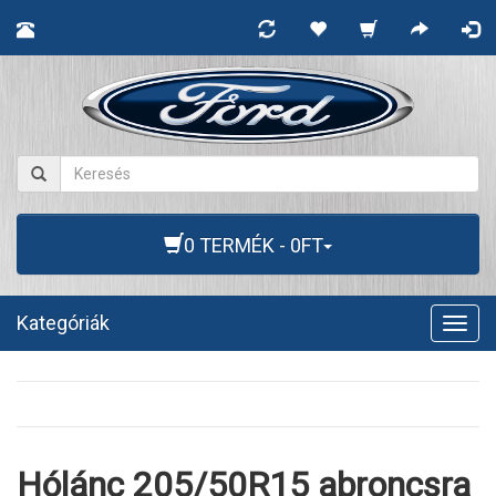
0 TERMÉK - 0FT
Kategóriák
Togg
navig
Hólánc 205/50R15 abroncsra