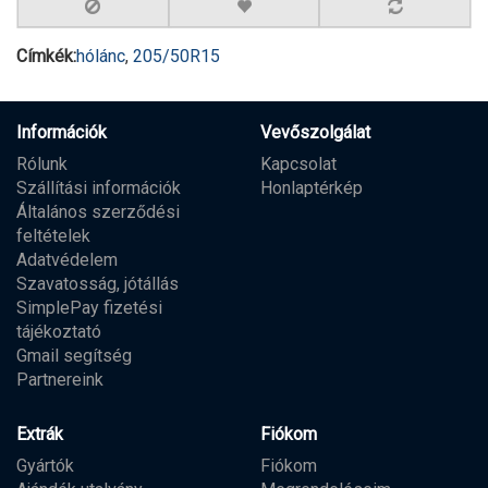
Címkék:
hólánc
,
205/50R15
Információk
Vevőszolgálat
Rólunk
Kapcsolat
Szállítási információk
Honlaptérkép
Általános szerződési
feltételek
Adatvédelem
Szavatosság, jótállás
SimplePay fizetési
tájékoztató
Gmail segítség
Partnereink
Extrák
Fiókom
Gyártók
Fiókom