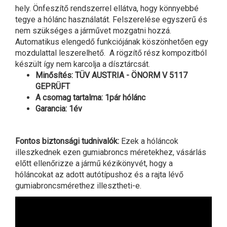
hely. Önfeszítő rendszerrel ellátva, hogy könnyebbé
tegye a hólánc használatát. Felszerelése egyszerű és
nem szükséges a járművet mozgatni hozzá.
Automatikus elengedő funkciójának köszönhetően egy
mozdulattal leszerelhető. A rögzítő rész kompozitból
készült így nem karcolja a dísztárcsát.
Minősítés: TÜV AUSTRIA - ÖNORM V 5117
GEPRÜFT
A csomag tartalma: 1pár hólánc
Garancia: 1év
Fontos biztonsági tudnivalók:
Ezek a hóláncok
illeszkednek ezen gumiabroncs méretekhez, vásárlás
előtt ellenőrizze a jármű kézikönyvét, hogy a
hóláncokat az adott autótípushoz és a rajta lévő
gumiabroncsmérethez illesztheti-e.