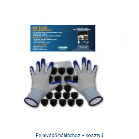
Felnivédő hólánchoz + kesztyű