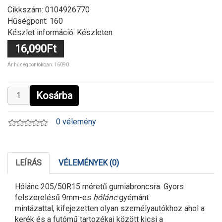
Cikkszám:
0104926770
Hűségpont: 160
Készlet információ: Készleten
16,090Ft
Ár hűségpontokban: 16090
Kosárba
0 vélemény
LEÍRÁS
VÉLEMÉNYEK (0)
Hólánc 205/50R15 méretű gumiabroncsra. Gyors
felszerelésű 9mm-es
hólánc
gyémánt
mintázattal, kifejezetten olyan személyautókhoz ahol a
kerék és a futómű tartozékai között kicsi a