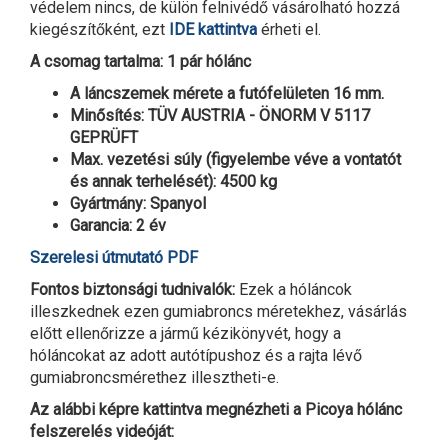
védelem nincs, de külön felnivédő vásárolható hozzá
kiegészítőként, ezt
IDE kattintva
érheti el.
A csomag tartalma: 1 pár hólánc
A láncszemek mérete a futófelületen 16 mm.
Minősítés: TÜV AUSTRIA - ÖNORM V 5117
GEPRÜFT
Max. vezetési súly (figyelembe véve a vontatót
és annak terhelését): 4500 kg
Gyártmány: Spanyol
Garancia: 2 év
Szerelesi útmutató PDF
Fontos biztonsági tudnivalók:
Ezek a hóláncok
illeszkednek ezen gumiabroncs méretekhez, vásárlás
előtt ellenőrizze a jármű kézikönyvét, hogy a
hóláncokat az adott autótípushoz és a rajta lévő
gumiabroncsmérethez illesztheti-e.
Az alábbi képre kattintva megnézheti a Picoya hólánc
felszerelés videóját: