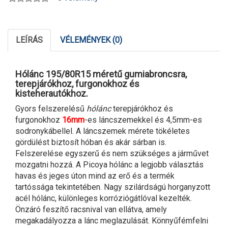
LEÍRÁS
VÉLEMÉNYEK (0)
Hólánc 195/80R15 méretű gumiabroncsra,
terepjárókhoz, furgonokhoz és
kisteherautókhoz.
Gyors felszerelésű
hólánc
terepjárókhoz és
furgonokhoz
16mm
-es láncszemekkel és 4,5mm-es
sodronykábellel. A láncszemek mérete tökéletes
gördülést biztosít hóban és akár sárban is.
Felszerelése egyszerű és nem szükséges a járművet
mozgatni hozzá. A Picoya hólánc a legjobb választás
havas és jeges úton mind az erő és a termék
tartóssága tekintetében. Nagy szilárdságú horganyzott
acél hólánc, különleges korróziógátlóval kezelték.
Önzáró feszítő racsnival van ellátva, amely
megakadályozza a lánc meglazulását. Könnyűfémfelni