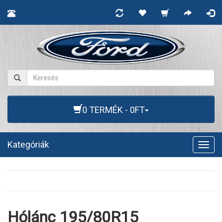
0 TERMÉK - 0FT
Kategóriák
Togg
navig
Hólánc 195/80R15