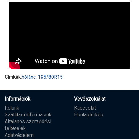
Címkék:
hólánc
,
195/80R15
Információk
Vevőszolgálat
Rólunk
Kapcsolat
Szállítási információk
Honlaptérkép
Általános szerződési
feltételek
Adatvédelem