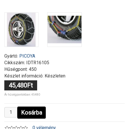
Gyártó:
PICOYA
Cikkszám:
IDTR16105
Hűségpont: 450
Készlet információ: Készleten
45,480Ft
Ár hűségpontokban: 45480
Kosárba
0 vélemény