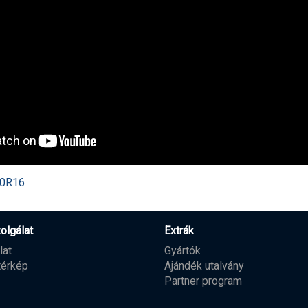
60R16
olgálat
Extrák
lat
Gyártók
térkép
Ajándék utalvány
Partner program