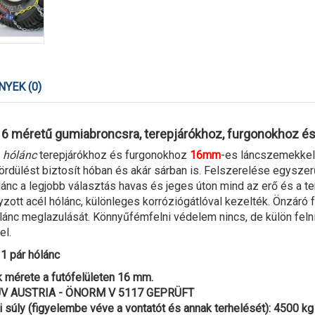
YEK (0)
6 méretű gumiabroncsra, terepjárókhoz, furgonokhoz és
ű
hólánc
terepjárókhoz és furgonokhoz
16mm
-es láncszemekkel
ördülést biztosít hóban és akár sárban is. Felszerelése egysz
lánc a legjobb választás havas és jeges úton mind az erő és a t
zott acél hólánc, különleges korróziógátlóval kezelték. Önzáró f
ánc meglazulását. Könnyűfémfelni védelem nincs, de külön feln
el.
1 pár hólánc
 mérete a futófelületen 16 mm.
TÜV AUSTRIA - ÖNORM V 5117 GEPRÜFT
 súly (figyelembe véve a vontatót és annak terhelését): 4500 kg