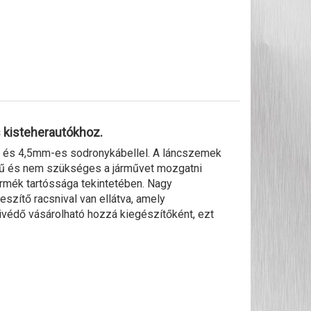
 kisteherautókhoz.
 és 4,5mm-es sodronykábellel. A láncszemek
erű és nem szükséges a járművet mozgatni
ermék tartóssága tekintetében. Nagy
eszítő racsnival van ellátva, amely
ivédő vásárolható hozzá kiegészítőként, ezt