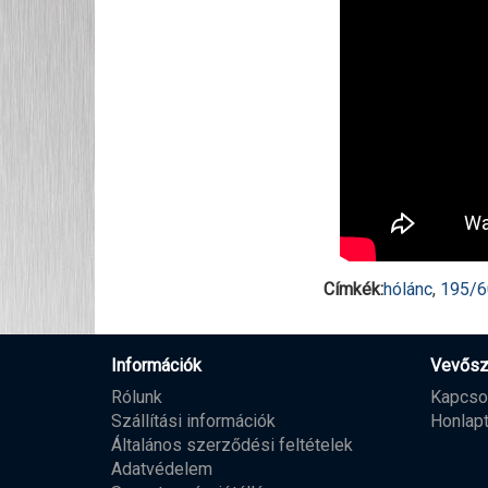
Címkék:
hólánc
,
195/
Információk
Vevősz
Rólunk
Kapcso
Szállítási információk
Honlap
Általános szerződési feltételek
Adatvédelem