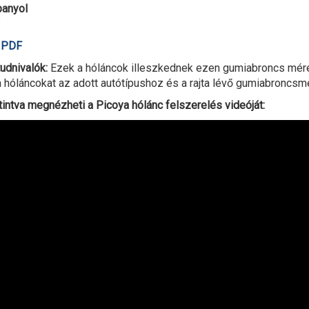
panyol
ó PDF
udnivalók:
Ezek a hóláncok illeszkednek ezen gumiabroncs méret
 hóláncokat az adott autótípushoz és a rajta lévő gumiabroncsmé
tintva megnézheti a Picoya hólánc felszerelés videóját: