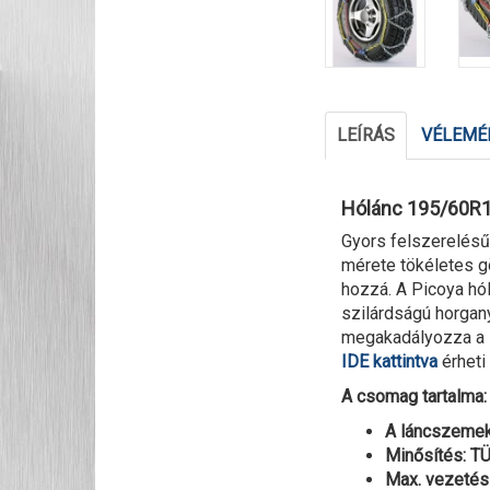
LEÍRÁS
VÉLEMÉN
Hólánc 195/60R1
Gyors felszerelés
mérete tökéletes g
hozzá. A Picoya hó
szilárdságú horgany
megakadályozza a l
IDE kattintva
érheti 
A csomag tartalma: 
A láncszemek
Minősítés: 
Max. vezetési