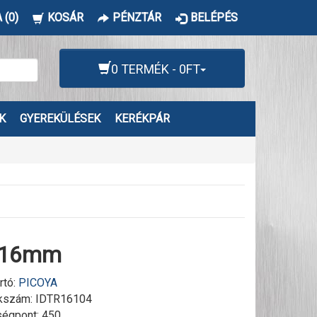
 (0)
KOSÁR
PÉNZTÁR
BELÉPÉS
0 TERMÉK - 0FT
K
GYEREKÜLÉSEK
KERÉKPÁR
a 16mm
rtó:
PICOYA
kszám:
IDTR16104
égpont: 450