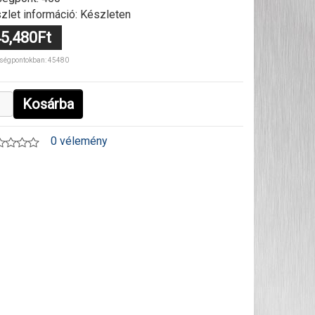
zlet információ: Készleten
5,480Ft
ségpontokban: 45480
Kosárba
0 vélemény