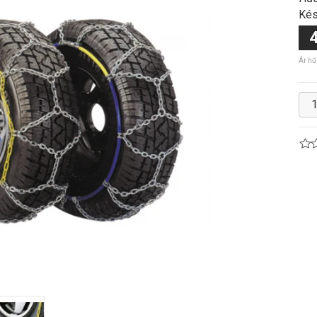
Kés
4
Ár hű