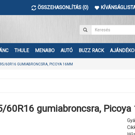
ÖSSZEHASONLÍTÁS (0)
KÍVÁNSÁGLISTA
ÁNC
THULE
MENABO
AUTÓ
BUZZ RACK
AJÁNDÉKO
95/60R16 GUMIABRONCSRA, PICOYA 16MM
5/60R16 gumiabroncsra, Picoy
Gyá
Cik
Hűs