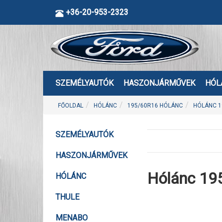
+36-20-953-2323
SZEMÉLYAUTÓK
HASZONJÁRMŰVEK
HÓL
FŐOLDAL
HÓLÁNC
195/60R16 HÓLÁNC
HÓLÁNC 1
SZEMÉLYAUTÓK
HASZONJÁRMŰVEK
Hólánc 19
HÓLÁNC
THULE
MENABO