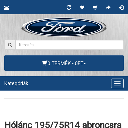
0 TERMÉK - 0FT
Kategóriák
Togg
navig
Hólánc 195/75R14 abroncsra