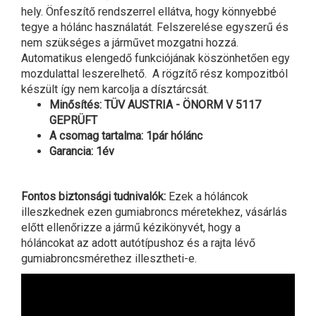
hely. Önfeszítő rendszerrel ellátva, hogy könnyebbé
tegye a hólánc használatát. Felszerelése egyszerű és
nem szükséges a járművet mozgatni hozzá.
Automatikus elengedő funkciójának köszönhetően egy
mozdulattal leszerelhető. A rögzítő rész kompozitból
készült így nem karcolja a dísztárcsát.
Minősítés: TÜV AUSTRIA - ÖNORM V 5117
GEPRÜFT
A csomag tartalma: 1pár hólánc
Garancia: 1év
Fontos biztonsági tudnivalók:
Ezek a hóláncok
illeszkednek ezen gumiabroncs méretekhez, vásárlás
előtt ellenőrizze a jármű kézikönyvét, hogy a
hóláncokat az adott autótípushoz és a rajta lévő
gumiabroncsmérethez illesztheti-e.