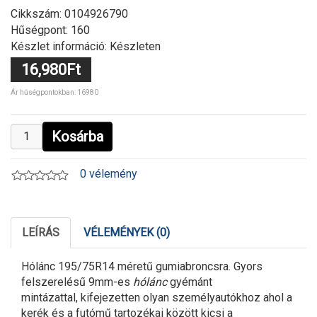
Cikkszám:
0104926790
Hűségpont: 160
Készlet információ: Készleten
16,980Ft
Ár hűségpontokban: 16980
Kosárba
0 vélemény
LEÍRÁS
VÉLEMÉNYEK (0)
Hólánc 195/75R14 méretű gumiabroncsra. Gyors
felszerelésű 9mm-es
hólánc
gyémánt
mintázattal, kifejezetten olyan személyautókhoz ahol a
kerék és a futómű tartozékai között kicsi a