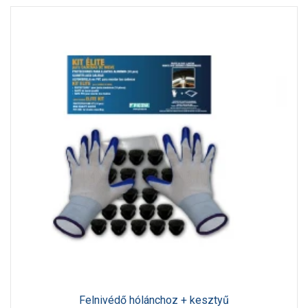
Felnivédő hólánchoz + kesztyű