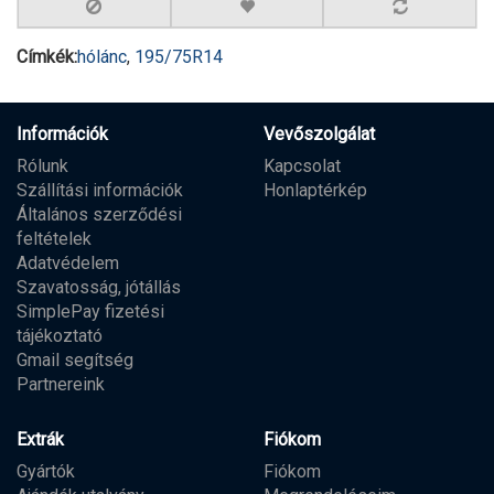
Címkék:
hólánc
,
195/75R14
Információk
Vevőszolgálat
Rólunk
Kapcsolat
Szállítási információk
Honlaptérkép
Általános szerződési
feltételek
Adatvédelem
Szavatosság, jótállás
SimplePay fizetési
tájékoztató
Gmail segítség
Partnereink
Extrák
Fiókom
Gyártók
Fiókom